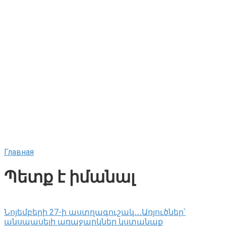
Главная
Պետք է իմանալ
Նոյեմբերի 27-ի աստղագուշակ․․․Առյուծներ՝
անսպասելի առաջարկներ կստանաք