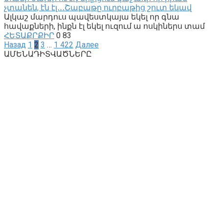
չտանեն, էն էլ․․․Շաբաթը ուրբաթից շուտ եկավ
Ալկաշ մարդուս պավեստկայա եկել որ գնա
հավաքների, ինքն էլ եկել ուզում ա ոսկիներս տամ
ՀԵՏԱՔՐՔԻՐ
0
83
Навигация
Назад
1
2
3
…
1 422
Далее
по
ԱՄԵՆԱԴԻՏՎԱԾՆԵՐԸ
записям