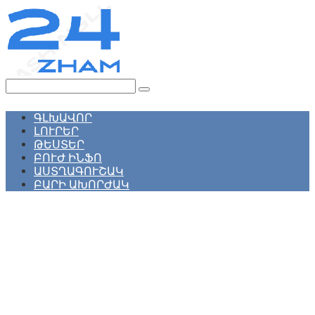
Перейти
к
контенту
Поиск:
ԳԼԽԱՎՈՐ
ԼՈՒՐԵՐ
ԹԵՍՏԵՐ
ԲՈՒԺ ԻՆՖՈ
ԱՍՏՂԱԳՈՒՇԱԿ
ԲԱՐԻ ԱԽՈՐԺԱԿ