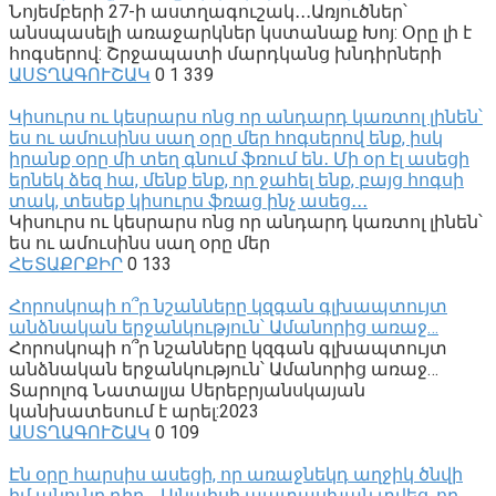
Նոյեմբերի 27-ի աստղագուշակ․․․Առյուծներ՝
անսպասելի առաջարկներ կստանաք Խոյ: Օրը լի է
հոգսերով: Շրջապատի մարդկանց խնդիրների
ԱՍՏՂԱԳՈՒՇԱԿ
0
1 339
Կիսուրս ու կեսրարս ոնց որ անդարդ կառտոլ լինեն՝
ես ու ամուսինս սաղ օրը մեր հոգսերով ենք, իսկ
իրանք օրը մի տեղ գնում ֆռում են․ Մի օր էլ ասեցի
երնեկ ձեզ հա, մենք ենք, որ ջահել ենք, բայց հոգսի
տակ, տեսեք կիսուրս ֆռաց ինչ ասեց․․․
Կիսուրս ու կեսրարս ոնց որ անդարդ կառտոլ լինեն՝
ես ու ամուսինս սաղ օրը մեր
ՀԵՏԱՔՐՔԻՐ
0
133
Հորոսկոպի ո՞ր նշանները կզգան գլխապտույտ
անձնական երջանկություն՝ Ամանորից առաջ…
Հորոսկոպի ո՞ր նշանները կզգան գլխապտույտ
անձնական երջանկություն՝ Ամանորից առաջ…
Տարոլոգ Նատալյա Սերեբրյանսկայան
կանխատեսում է արել:2023
ԱՍՏՂԱԳՈՒՇԱԿ
0
109
Էն օրը հարսիս ասեցի, որ առաջնեկդ աղջիկ ծնվի
իմ անունը դիր․․․Այնպիսի պատասխան տվեց, որ