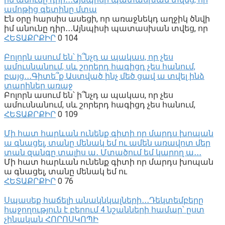
ամոթից գետինը մտա
Էն օրը հարսիս ասեցի, որ առաջնեկդ աղջիկ ծնվի
իմ անունը դիր․․․Այնպիսի պատասխան տվեց, որ
ՀԵՏԱՔՐՔԻՐ
0
104
Բոլորն ասում են՝ ի՞նչդ ա պակաս, որ չես
ամուսնանում, սև շորերդ հագիցդ չես հանում,
բայց․․․Գիտե՞ք Աստված ինչ մեծ ցավ ա տվել ինձ
տարիներ առաջ
Բոլորն ասում են՝ ի՞նչդ ա պակաս, որ չես
ամուսնանում, սև շորերդ հագիցդ չես հանում,
ՀԵՏԱՔՐՔԻՐ
0
109
Մի հատ հարևան ունենք գիտի որ մարդս խոպան
ա գնացել, տանը մենակ եմ ու ամեն առավոտ մեր
տան զանգը տալիս ա․ Մտածում եմ կարող ա․․․
Մի հատ հարևան ունենք գիտի որ մարդս խոպան
ա գնացել, տանը մենակ եմ ու
ՀԵՏԱՔՐՔԻՐ
0
76
Սպասեք հաճելի անակնկալների․․․Դեկտեմբերը
հաջողություն է բերում 4 նշանների համար՝ ըստ
չինական ՀՈՐՈՍԿՈՊԻ