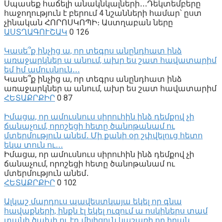
Սպասեք հաճելի անակնկալների․․․Դեկտեմբերը
հաջողություն է բերում 4 նշանների համար՝ ըստ
չինական ՀՈՐՈՍԿՈՊԻ։ Աստղաբան ները
ԱՍՏՂԱԳՈՒՇԱԿ
0
126
Կասե՞ք ինչից ա, որ տեգրս անընդհատ ինձ
առաջարկներ ա անում, ախր ես շատ հավատարիմ
եմ իմ ամուսնուն․․․
Կասե՞ք ինչից ա, որ տեգրս անընդհատ ինձ
առաջարկներ ա անում, ախր ես շատ հավատարիմ
ՀԵՏԱՔՐՔԻՐ
0
87
Իմացա, որ ամուսնուս սիրուհին ինձ դեմքով չի
ճանաչում, որոշեցի հետը ծանոթանամ ու
մտերմություն անեմ․ Մի քանի օր շփվելուց հետո
եկա տուն ու․․․
Իմացա, որ ամուսնուս սիրուհին ինձ դեմքով չի
ճանաչում, որոշեցի հետը ծանոթանամ ու
մտերմություն անեմ․
ՀԵՏԱՔՐՔԻՐ
0
102
Ալկաշ մարդուս պավեստկայա եկել որ գնա
հավաքների, ինքն էլ եկել ուզում ա ոսկիներս տամ
տանի ծախի ու էդ միլիցուն կաշառի որ իրան