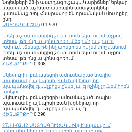
Նոյեմբերի 28-ի աստղագուշակ․․․Կարիճներ՝ երկար
սպասված աշխատանքային առաջարկներ
կստանաք Խոյ. Հնարավոր են դրամական մուտքեր,
ընդ
ԱՍՏՂԱԳՈՒՇԱԿ
0
1 970
Էրեկ աշխատանքից շուտ տուն եկա ու իմ աչքով
տեսա, թե ոնց ա կինս գոռում ծեր մորս վրա ու
խփում․․․Տեսեք, թե ինչ արեցի ես ու չեմ փոշմանում
Էրեկ աշխատանքից շուտ տուն եկա ու իմ աչքով
տեսա, թե ոնց ա կինս գոռում
ՀԵՏԱՔՐՔԻՐ
0
308
Սկեսուրիս բռնացեցրի ամուսնացած տալիս
պայուսակը այնպիսի բան խցկելուց, որ
պապանձվել էլ․․․Աչքիցս ընկել ա, էլ ոչինչ չունեմ իրեն
ասելու
Սկեսուրիս բռնացեցրի ամուսնացած տալիս
պայուսակը այնպիսի բան խցկելուց, որ
պապանձվել էլ․․․Աչքիցս ընկել ա, էլ
ՀԵՏԱՔՐՔԻՐ
0
298
27․11-03․12 ԱՍՏՂԱԳՈՒՇԱԿ․․․Ինչ է սպասվում
կենդանակերպի նշաններին այս շաբաթ