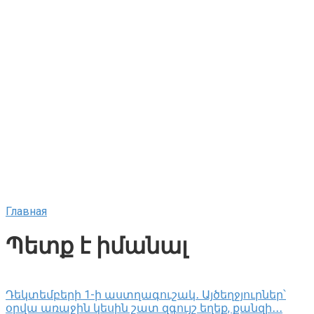
Главная
Պետք է իմանալ
Դեկտեմբերի 1-ի աստղագուշակ․ Այծեղջյուրներ՝
օրվա առաջին կեսին շատ զգույշ եղեք, քանզի․․․