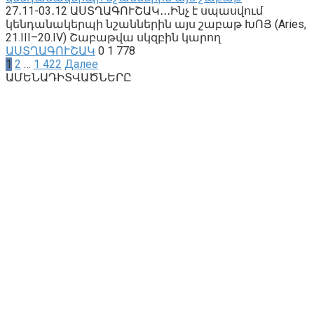
27․11-03․12 ԱՍՏՂԱԳՈՒՇԱԿ․․․Ինչ է սպասվում
կենդանակերպի նշաններին այս շաբաթ ԽՈՅ (Aries,
21.III–20.IV) Շաբաթվա սկզբին կարող
ԱՍՏՂԱԳՈՒՇԱԿ
0
1 778
Навигация
1
2
…
1 422
Далее
по
ԱՄԵՆԱԴԻՏՎԱԾՆԵՐԸ
записям