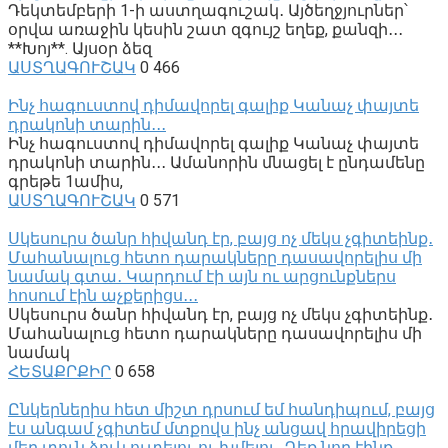
Դեկտեմբերի 1-ի աստղագուշակ․ Այծեղջյուրներ՝
օրվա առաջին կեսին շատ զգույշ եղեք, քանզի․․․
**Խոյ**. Այսօր ձեզ
ԱՍՏՂԱԳՈՒՇԱԿ
0
466
Ինչ հագուստով դիմավորել գալիք Կանաչ փայտե
դրակոնի տարին․․․
Ինչ հագուստով դիմավորել գալիք Կանաչ փայտե
դրակոնի տարին․․․ Ամանորին մնացել է ընդամենը
գրեթե 1ամիս,
ԱՍՏՂԱԳՈՒՇԱԿ
0
571
Սկեսուրս ծանր հիվանդ էր, բայց ոչ մեկս չգիտեինք․
Մահանալուց հետո դարակները դասավորելիս մի
նամակ գտա․ Կարդում էի այն ու արցունքներս
հոսում էին աչքերիցս․․․
Սկեսուրս ծանր հիվանդ էր, բայց ոչ մեկս չգիտեինք․
Մահանալուց հետո դարակները դասավորելիս մի
նամակ
ՀԵՏԱՔՐՔԻՐ
0
658
Ընկերներիս հետ միշտ դրսում եմ հանդիպում, բայց
էս անգամ չգիտեմ մտքովս ինչ անցավ հրավիրեցի
մեր տուն ձուկ ուտելու ու խմելու․ Դեռ նոր էինք