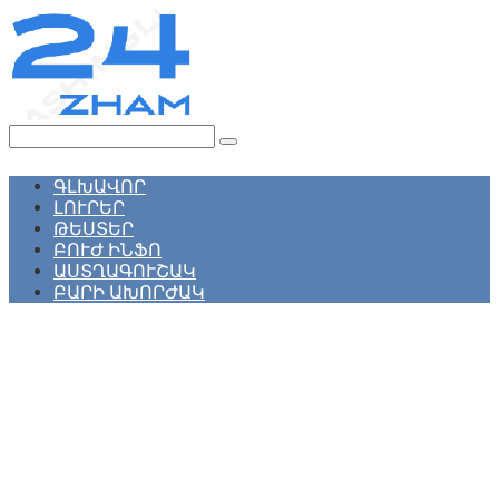
Перейти
к
контенту
Поиск:
ԳԼԽԱՎՈՐ
ԼՈՒՐԵՐ
ԹԵՍՏԵՐ
ԲՈՒԺ ԻՆՖՈ
ԱՍՏՂԱԳՈՒՇԱԿ
ԲԱՐԻ ԱԽՈՐԺԱԿ