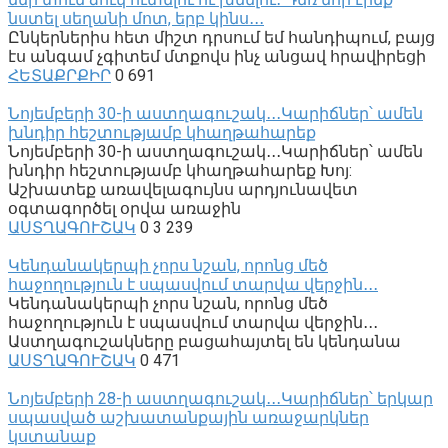
նստել սեղանի մոտ, երբ կինս․․․
Ընկերներիս հետ միշտ դրսում եմ հանդիպում, բայց
էս անգամ չգիտեմ մտքովս ինչ անցավ հրավիրեցի
ՀԵՏԱՔՐՔԻՐ
0
691
Նոյեմբերի 30-ի աստղագուշակ․․․Կարիճներ՝ ամեն
խնդիր հեշտությամբ կհաղթահարեք
Նոյեմբերի 30-ի աստղագուշակ․․․Կարիճներ՝ ամեն
խնդիր հեշտությամբ կհաղթահարեք Խոյ:
Աշխատեք առավելագույնս արդյունավետ
օգտագործել օրվա առաջին
ԱՍՏՂԱԳՈՒՇԱԿ
0
3 239
Կենդանակերպի չորս նշան, որոնց մեծ
հաջողություն է սպասվում տարվա վերջին․․․
Կենդանակերպի չորս նշան, որոնց մեծ
հաջողություն է սպասվում տարվա վերջին․․․
Աստղագուշակները բացահայտել են կենդանա
ԱՍՏՂԱԳՈՒՇԱԿ
0
471
Նոյեմբերի 28-ի աստղագուշակ․․․Կարիճներ՝ երկար
սպասված աշխատանքային առաջարկներ
կստանաք