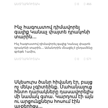
ԱՍՏՂԱԳՈՒՇԱԿ
0
466
Ինչ հագուստով դիմավորել
գալիք Կանաչ փայտե դրակոնի
տարին․․․
Ինչ հագուստով դիմավորել գալիք Կանաչ փայտե
դրակոնի տարին․․․ Ամանորին մնացել է ընդամենը
գրեթե 1ամիս,
ԱՍՏՂԱԳՈՒՇԱԿ
0
571
Սկեսուրս ծանր հիվանդ էր, բայց
ոչ մեկս չգիտեինք․ Մահանալուց
հետո դարակները դասավորելիս
մի նամակ գտա․ Կարդում էի այն
ու արցունքներս հոսում էին
աչքերիցս․․․