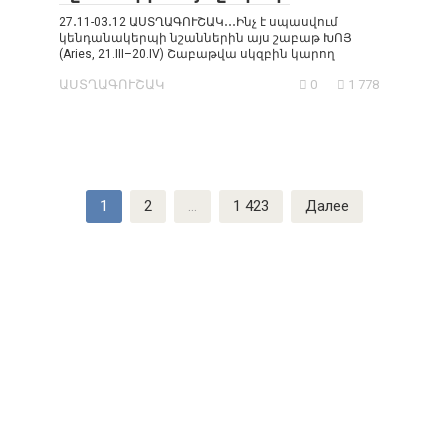
27․11-03․12 ԱՍՏՂԱԳՈՒՇԱԿ․․․Ինչ է սպասվում
կենդանակերպի նշաններին այս շաբաթ ԽՈՅ
(Aries, 21.III–20.IV) Շաբաթվա սկզբին կարող
ԱՍՏՂԱԳՈՒՇԱԿ
0
1 778
Навигация
1
2
…
1 423
Далее
по
записям