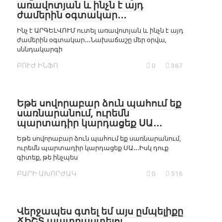
առավոտյան և ինչն է այդ
ժամերին օգտակար․․․
Ինչ է ԱՐԳԵԼՎՈՒՄ ուտել առավոտյան և ինչն է այդ
ժամերին օգտակար․․․Նախաճաշը մեր օրվա,
սննդակարգի
ԲՈՒԺ ԻՆՖՈ
0
367
Եթե սովորաբար ձուն պահում եք
սառնարանում, ուրեմն
պարտադիր կարդացեք ՍԱ․․․
Եթե սովորաբար ձուն պահում եք սառնարանում,
ուրեմն պարտադիր կարդացեք ՍԱ․․․Իսկ դուք
գիտեք, թե ինչպես
ԲԱՐԻ ԱԽՈՐԺԱԿ
0
516
Վերջապես գտել եմ այս ըմպելիքը
ՃԻՇՏ պատրաստելու