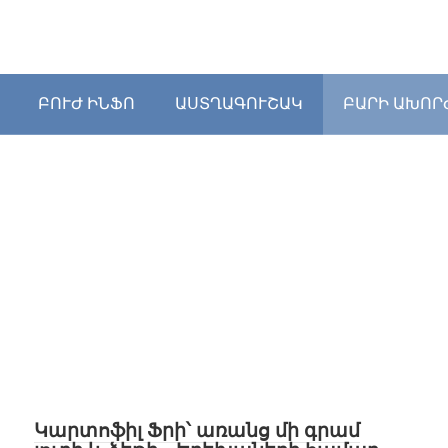
ԲՈՒԺ ԻՆՖՈ
ԱՍՏՂԱԳՈՒՇԱԿ
ԲԱՐԻ ԱԽՈՐ
Կարտոֆիլ Ֆրի՝ առանց մի գրամ