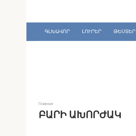
Перейти
к
контенту
ԳԼԽԱՎՈՐ
ԼՈՒՐԵՐ
ԹԵՍՏԵՐ
Главная
ԲԱՐԻ ԱԽՈՐԺԱԿ