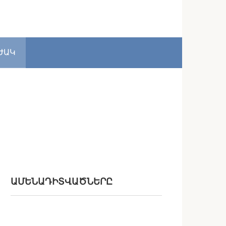
ԺԱԿ
ԱՄԵՆԱԴԻՏՎԱԾՆԵՐԸ