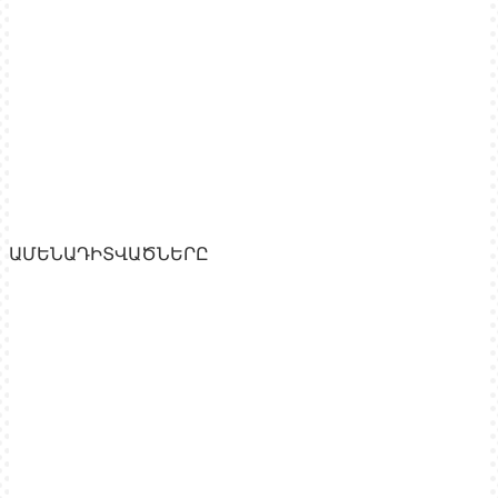
ԱՄԵՆԱԴԻՏՎԱԾՆԵՐԸ