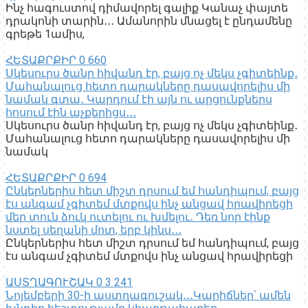
Ինչ հագուստով դիմավորել գալիք Կանաչ փայտե
դրակոնի տարին․․․ Ամանորին մնացել է ընդամենը
գրեթե 1ամիս,
ՀԵՏԱՔՐՔԻՐ
0
660
Սկեսուրս ծանր հիվանդ էր, բայց ոչ մեկս չգիտեինք․
Մահանալուց հետո դարակները դասավորելիս մի
նամակ գտա․ Կարդում էի այն ու արցունքներս
հոսում էին աչքերիցս․․․
Սկեսուրս ծանր հիվանդ էր, բայց ոչ մեկս չգիտեինք․
Մահանալուց հետո դարակները դասավորելիս մի
նամակ
ՀԵՏԱՔՐՔԻՐ
0
694
Ընկերներիս հետ միշտ դրսում եմ հանդիպում, բայց
էս անգամ չգիտեմ մտքովս ինչ անցավ հրավիրեցի
մեր տուն ձուկ ուտելու ու խմելու․ Դեռ նոր էինք
նստել սեղանի մոտ, երբ կինս․․․
Ընկերներիս հետ միշտ դրսում եմ հանդիպում, բայց
էս անգամ չգիտեմ մտքովս ինչ անցավ հրավիրեցի
ԱՍՏՂԱԳՈՒՇԱԿ
0
3 241
Նոյեմբերի 30-ի աստղագուշակ․․․Կարիճներ՝ ամեն