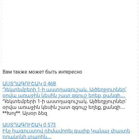
Вам также может быть интересно
ԱՍՏՂԱԳՈՒՇԱԿ
0
468
Դեկտեմբերի 1-ի աստղագուշակ․ Այծեղջյուրներ՝
օրվա առաջին կեսին շատ զգույշ եղեք, քանզի․․․
Դեկտեմբերի 1-ի աստղագուշակ․ Այծեղջյուրներ՝
օրվա առաջին կեսին շատ զգույշ եղեք, քանզի․․․
**Խոյ**. Այսօր ձեզ
ԱՍՏՂԱԳՈՒՇԱԿ
0
573
Ինչ հագուստով դիմավորել գալիք Կանաչ փայտե
դրակոնի տարին․․․