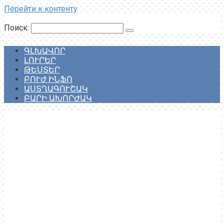
Перейти к контенту
Поиск:
ԳԼԽԱՎՈՐ
ԼՈՒՐԵՐ
ԹԵՍՏԵՐ
ԲՈՒԺ ԻՆՖՈ
ԱՍՏՂԱԳՈՒՇԱԿ
ԲԱՐԻ ԱԽՈՐԺԱԿ