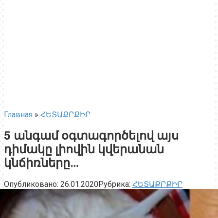
Главная
»
ՀԵՏԱՔՐՔԻՐ
5 անգամ օգտագործելով այս
դիմակը լիովին կվերանան
կնճիռները…
Опубликовано:
26.01.2020
Рубрика:
ՀԵՏԱՔՐՔԻՐ