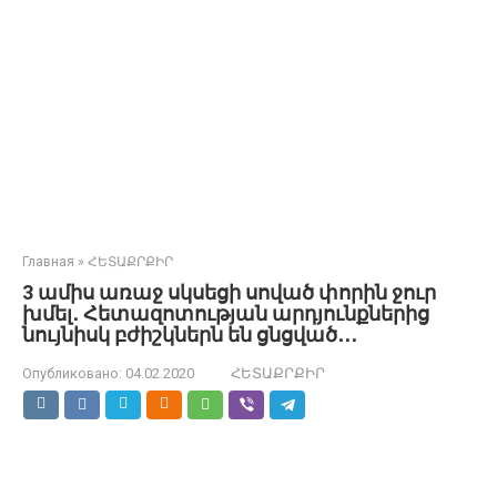
Главная
»
ՀԵՏԱՔՐՔԻՐ
3 ամիս առաջ սկսեցի սոված փորին ջուր
խմել․ Հետազոտության արդյունքներից
նույնիսկ բժիշկներն են ցնցված․․․
Опубликовано:
04.02.2020
ՀԵՏԱՔՐՔԻՐ