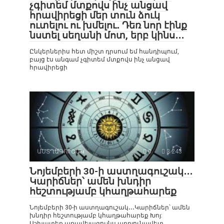
չգիտեմ մտքովս ինչ անցավ
հրավիրեցի մեր տուն ձուկ
ուտելու ու խմելու․ Դեռ նոր էինք
նստել սեղանի մոտ, երբ կինս․․․
Ընկերներիս հետ միշտ դրսում եմ հանդիպում,
բայց էս անգամ չգիտեմ մտքովս ինչ անցավ
հրավիրեցի
ԱՍՏՂԱԳՈՒՇԱԿ
0
3 243
Նոյեմբերի 30-ի աստղագուշակ․․․
Կարիճներ՝ ամեն խնդիր
հեշտությամբ կհաղթահարեք
Նոյեմբերի 30-ի աստղագուշակ․․․Կարիճներ՝ ամեն
խնդիր հեշտությամբ կհաղթահարեք Խոյ:
Աշխատեք առավելագույնս արդյունավետ