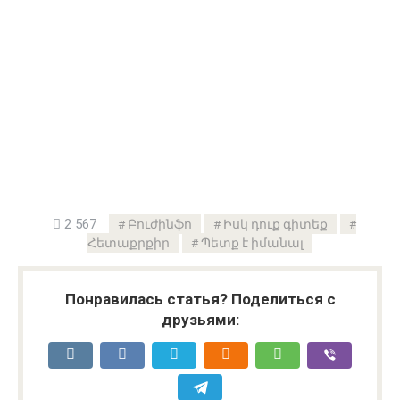
2 567
Բուժինֆո
Իսկ դուք գիտեք
Հետաքրքիր
Պետք է իմանալ
Понравилась статья? Поделиться с
друзьями: