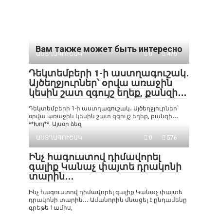
Вам также может быть интересно
ԱՍՏՂԱԳՈՒՇԱԿ
0
470
Դեկտեմբերի 1-ի աստղագուշակ․
Այծեղջյուրներ՝ օրվա առաջին
կեսին շատ զգույշ եղեք, քանզի․․․
Դեկտեմբերի 1-ի աստղագուշակ․ Այծեղջյուրներ՝
օրվա առաջին կեսին շատ զգույշ եղեք, քանզի․․․
**Խոյ**. Այսօր ձեզ
ԱՍՏՂԱԳՈՒՇԱԿ
0
576
Ինչ հագուստով դիմավորել
գալիք Կանաչ փայտե դրակոնի
տարին․․․
Ինչ հագուստով դիմավորել գալիք Կանաչ փայտե
դրակոնի տարին․․․ Ամանորին մնացել է ընդամենը
գրեթե 1ամիս,