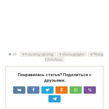
60
Իսկ դուք գիտեք
Հետաքրքիր
Պետք
է իմանալ
Понравилась статья? Поделиться с
друзьями: