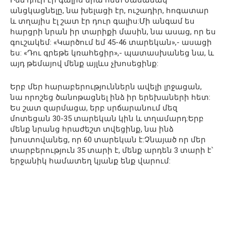
Ինձ դուր էր գալիս նրա հետ ժամանակ
անցկացնելը, նա խելացի էր, ուշադիր, հոգատար
և տղայիս էլ շատ էր դուր գալիս:Մի անգամ ես
հարցրի նրան իր տարիքի մասին, նա ասաց, որ ես
գուշակեմ: «Կարծում եմ 45-46 տարեկան»,- ասացի
ես: «Դու գրեթե կռահեցիր»,- պատասխանեց նա, և
այդ թեմայով մենք այլևս չխոսեցինք:
Երբ մեր հարաբերություններն ավելի լրջացան,
նա որոշեց ծանոթացնել ինձ իր երեխաների հետ:
Ես շատ զարմացա, երբ սրճարանում մեզ
մոտեցան 30-35 տարեկան կին և տղամարդ:Երբ
մենք նրանց հրաժեշտ տվեցինք, նա ինձ
խոստովանեց, որ 60 տարեկան է:Չնայած որ մեր
տարբերություն 35 տարի է, մենք արդեն 3 տարի է՝
երջանիկ համատեղ կյանք ենք վարում: