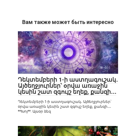
Вам также может быть интересно
ԱՍՏՂԱԳՈՒՇԱԿ
0
466
Դեկտեմբերի 1-ի աստղագուշակ․
Այծեղջյուրներ՝ օրվա առաջին
կեսին շատ զգույշ եղեք, քանզի․․․
Դեկտեմբերի 1-ի աստղագուշակ․ Այծեղջյուրներ՝
օրվա առաջին կեսին շատ զգույշ եղեք, քանզի․․․
**Խոյ**. Այսօր ձեզ