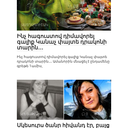
ԱՍՏՂԱԳՈՒՇԱԿ
0
571
Ինչ հագուստով դիմավորել
գալիք Կանաչ փայտե դրակոնի
տարին․․․
Ինչ հագուստով դիմավորել գալիք Կանաչ փայտե
դրակոնի տարին․․․ Ամանորին մնացել է ընդամենը
գրեթե 1ամիս,
ՀԵՏԱՔՐՔԻՐ
0
659
Սկեսուրս ծանր հիվանդ էր, բայց