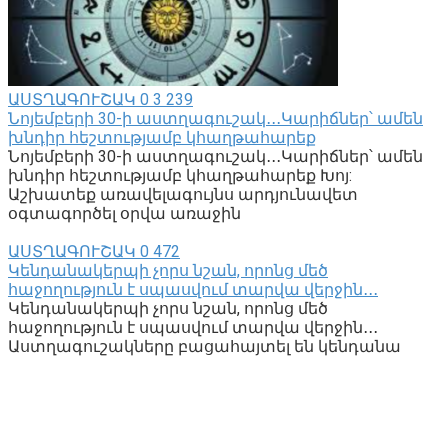
ԱՍՏՂԱԳՈՒՇԱԿ
0
3 239
Նոյեմբերի 30-ի աստղագուշակ․․․Կարիճներ՝ ամեն
խնդիր հեշտությամբ կհաղթահարեք
Նոյեմբերի 30-ի աստղագուշակ․․․Կարիճներ՝ ամեն
խնդիր հեշտությամբ կհաղթահարեք Խոյ:
Աշխատեք առավելագույնս արդյունավետ
օգտագործել օրվա առաջին
ԱՍՏՂԱԳՈՒՇԱԿ
0
472
Կենդանակերպի չորս նշան, որոնց մեծ
հաջողություն է սպասվում տարվա վերջին․․․
Կենդանակերպի չորս նշան, որոնց մեծ
հաջողություն է սպասվում տարվա վերջին․․․
Աստղագուշակները բացահայտել են կենդանա