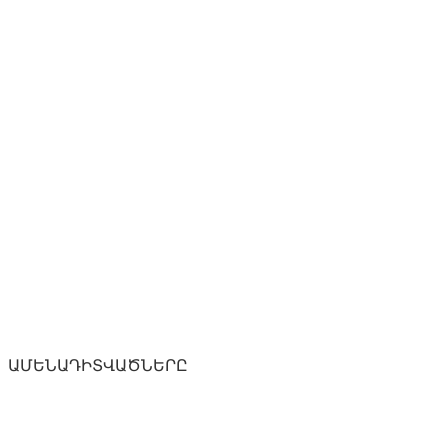
ԱՄԵՆԱԴԻՏՎԱԾՆԵՐԸ