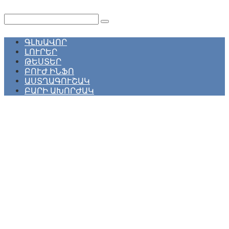
Перейти
к
Поиск:
контенту
ԳԼԽԱՎՈՐ
ԼՈՒՐԵՐ
ԹԵՍՏԵՐ
ԲՈՒԺ ԻՆՖՈ
ԱՍՏՂԱԳՈՒՇԱԿ
ԲԱՐԻ ԱԽՈՐԺԱԿ