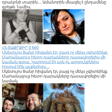
դրակոնի տարին․․․ Ամանորին մնացել է ընդամենը
գրեթե 1ամիս,
ՀԵՏԱՔՐՔԻՐ
0
660
Սկեսուրս ծանր հիվանդ էր, բայց ոչ մեկս չգիտեինք․
Մահանալուց հետո դարակները դասավորելիս մի
նամակ գտա․ Կարդում էի այն ու արցունքներս
հոսում էին աչքերիցս․․․
Սկեսուրս ծանր հիվանդ էր, բայց ոչ մեկս չգիտեինք․
Մահանալուց հետո դարակները դասավորելիս մի
նամակ