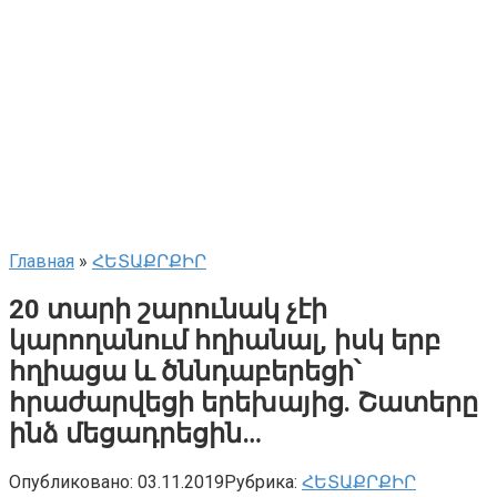
Главная
»
ՀԵՏԱՔՐՔԻՐ
20 տարի շարունակ չէի
կարողանում հղիանալ, իսկ երբ
հղիացա և ծննդաբերեցի՝
հրաժարվեցի երեխայից. Շատերը
ինձ մեցադրեցին…
Опубликовано:
03.11.2019
Рубрика:
ՀԵՏԱՔՐՔԻՐ