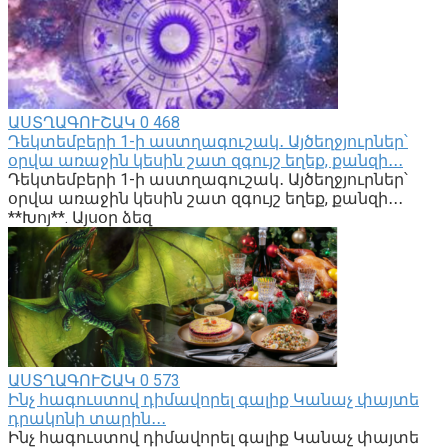
ԱՍՏՂԱԳՈՒՇԱԿ
0
468
Դեկտեմբերի 1-ի աստղագուշակ․ Այծեղջյուրներ՝
օրվա առաջին կեսին շատ զգույշ եղեք, քանզի․․․
Դեկտեմբերի 1-ի աստղագուշակ․ Այծեղջյուրներ՝
օրվա առաջին կեսին շատ զգույշ եղեք, քանզի․․․
**Խոյ**. Այսօր ձեզ
ԱՍՏՂԱԳՈՒՇԱԿ
0
573
Ինչ հագուստով դիմավորել գալիք Կանաչ փայտե
դրակոնի տարին․․․
Ինչ հագուստով դիմավորել գալիք Կանաչ փայտե