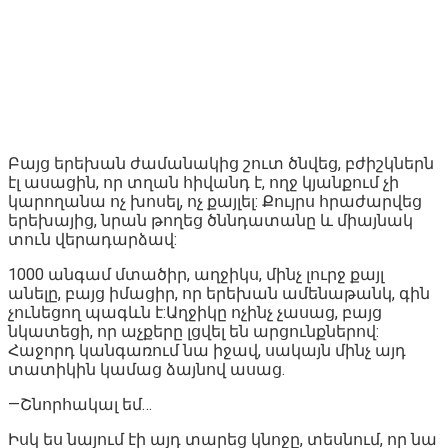
Բայց երեխան ժամանակից շուտ ծնվեց, բժիշկներն
էլ ասացին, որ տղան հիվանդ է, ողջ կյանքում չի
կարողանա ոչ խոսել, ոչ քայլել: Քույրս հրաժարվեց
երեխայից, նրան թողեց ծննդատանը և միայնակ
տուն վերադարձավ:
1000 անգամ մտածիր, աղջիկս, մինչ լուրջ քայլ
անելը, բայց իմացիր, որ երեխան ամենաթանկ, գին
չունեցող պագևն է:Աղջիկը ոչինչ չասաց, բայց
նկատեցի, որ աչքերը լցվել են արցունքներով:
Հաջորդ կանգառում նա իջավ, սակայն մինչ այդ
տատիկին կամաց ձայնով ասաց.
—Շնորհակալ եմ…
Իսկ ես նայում էի այդ տարեց կնոջը, տեսնում, որ նա