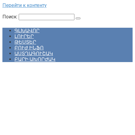
Перейти к контенту
Поиск:
ԳԼԽԱՎՈՐ
ԼՈՒՐԵՐ
ԹԵՍՏԵՐ
ԲՈՒԺ ԻՆՖՈ
ԱՍՏՂԱԳՈՒՇԱԿ
ԲԱՐԻ ԱԽՈՐԺԱԿ