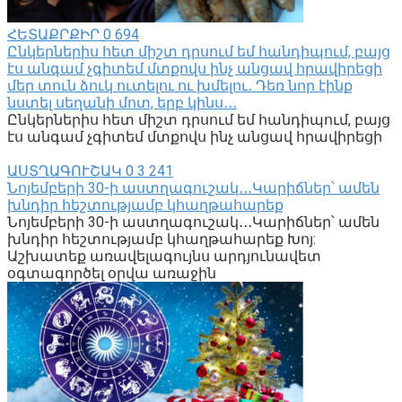
ՀԵՏԱՔՐՔԻՐ
0
694
Ընկերներիս հետ միշտ դրսում եմ հանդիպում, բայց
էս անգամ չգիտեմ մտքովս ինչ անցավ հրավիրեցի
մեր տուն ձուկ ուտելու ու խմելու․ Դեռ նոր էինք
նստել սեղանի մոտ, երբ կինս․․․
Ընկերներիս հետ միշտ դրսում եմ հանդիպում, բայց
էս անգամ չգիտեմ մտքովս ինչ անցավ հրավիրեցի
ԱՍՏՂԱԳՈՒՇԱԿ
0
3 241
Նոյեմբերի 30-ի աստղագուշակ․․․Կարիճներ՝ ամեն
խնդիր հեշտությամբ կհաղթահարեք
Նոյեմբերի 30-ի աստղագուշակ․․․Կարիճներ՝ ամեն
խնդիր հեշտությամբ կհաղթահարեք Խոյ:
Աշխատեք առավելագույնս արդյունավետ
օգտագործել օրվա առաջին