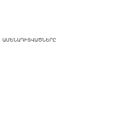
ԱՄԵՆԱԴԻՏՎԱԾՆԵՐԸ