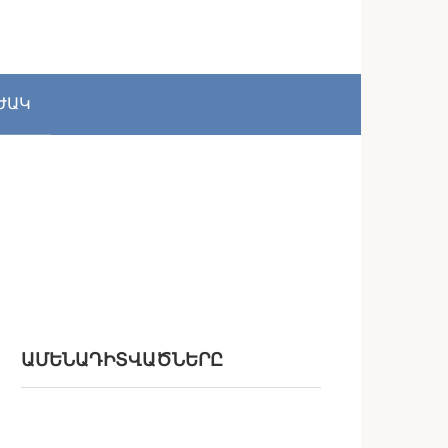
ԺԱԿ
ԱՄԵՆԱԴԻՏՎԱԾՆԵՐԸ