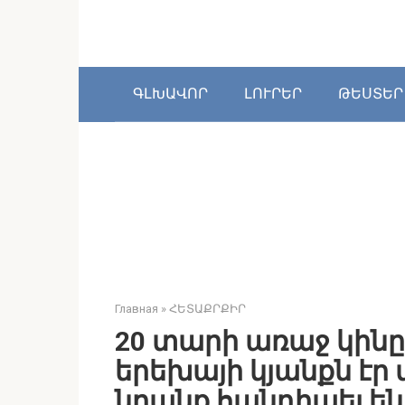
Перейти
к
контенту
ԳԼԽԱՎՈՐ
ԼՈՒՐԵՐ
ԹԵՍՏԵՐ
Главная
»
ՀԵՏԱՔՐՔԻՐ
20 տարի առաջ կինը
երեխայի կյանքն էր 
նրանք հանդիպել ե