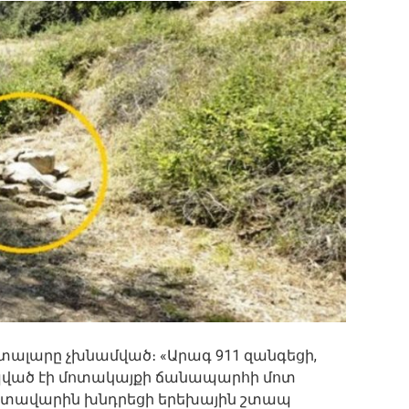
տալարը չխնամված։ «Արագ 911 զանգեցի,
պված էի մոտակայքի ճանապարհի մոտ
լետավարին խնդրեցի երեխային շտապ