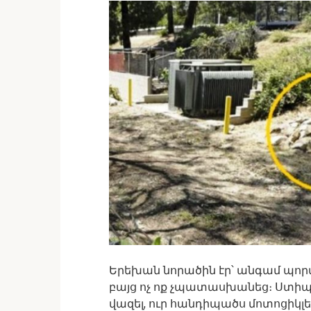
Երեխան նորածին էր՝ անգամ պոր
բայց ոչ ոք չպատասխանեց։ Ստի
վազել, ուր հանդիպածս մոտոցիկ