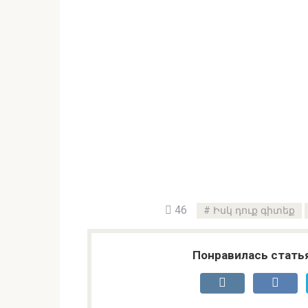
46
Իսկ դուք գիտեք
Понравилась стать