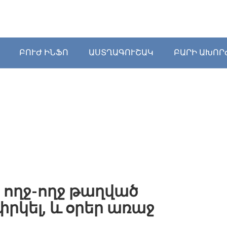
ԲՈՒԺ ԻՆՖՈ
ԱՍՏՂԱԳՈՒՇԱԿ
ԲԱՐԻ ԱԽՈՐ
 ողջ-ողջ թաղված
փրկել, և օրեր առաջ
ն…