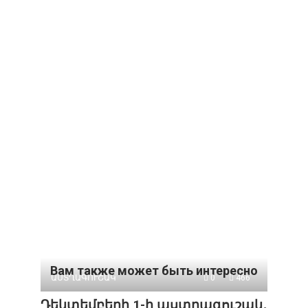
Вам также может быть интересно
ԱՍՏՂԱԳՈՒՇԱԿ
0
466
Դեկտեմբերի 1-ի աստղագուշակ․