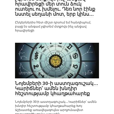
հրավիրեցի մեր տուն ձուկ
ուտելու ու խմելու․ Դեռ նոր էինք
նստել սեղանի մոտ, երբ կինս․․․
Ընկերներիս հետ միշտ դրսում եմ հանդիպում,
բայց էս անգամ չգիտեմ մտքովս ինչ անցավ
հրավիրեցի
ԱՍՏՂԱԳՈՒՇԱԿ
0
3 239
Նոյեմբերի 30-ի աստղագուշակ․․․
Կարիճներ՝ ամեն խնդիր
հեշտությամբ կհաղթահարեք
Նոյեմբերի 30-ի աստղագուշակ․․․Կարիճներ՝ ամեն
խնդիր հեշտությամբ կհաղթահարեք Խոյ:
Աշխատեք առավելագույնս արդյունավետ
օգտագործել օրվա առաջին