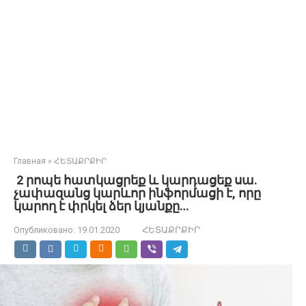
Главная
»
ՀԵՏԱՔՐՔԻՐ
2 րոպե հատկացրեք և կարդացեք սա.
չափազանց կարևոր ինֆորմացի է, որը
կարող է փրկել ձեր կյանքը…
Опубликовано:
19.01.2020
ՀԵՏԱՔՐՔԻՐ