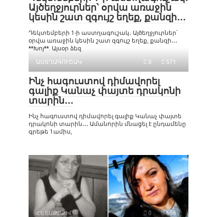
Այծեղջյուրներ՝ օրվա առաջին
կեսին շատ զգույշ եղեք, քանզի․․․
Դեկտեմբերի 1-ի աստղագուշակ․ Այծեղջյուրներ՝
օրվա առաջին կեսին շատ զգույշ եղեք, քանզի․․․
**Խոյ**. Այսօր ձեզ
ԱՍՏՂԱԳՈՒՇԱԿ
0
571
Ինչ հագուստով դիմավորել
գալիք Կանաչ փայտե դրակոնի
տարին․․․
Ինչ հագուստով դիմավորել գալիք Կանաչ փայտե
դրակոնի տարին․․․ Ամանորին մնացել է ընդամենը
գրեթե 1ամիս,
ՀԵՏԱՔՐՔԻՐ
0
658