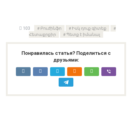
103
Բուժինֆո
Իսկ դուք գիտեք
Հետաքրքիր
Պետք է իմանալ
Понравилась статья? Поделиться с
друзьями: