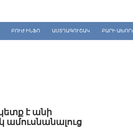
ԲՈՒԺ ԻՆՖՈ
ԱՍՏՂԱԳՈՒՇԱԿ
ԲԱՐԻ ԱԽՈՐ
պետք է անի
իկ ամուսնանալուց