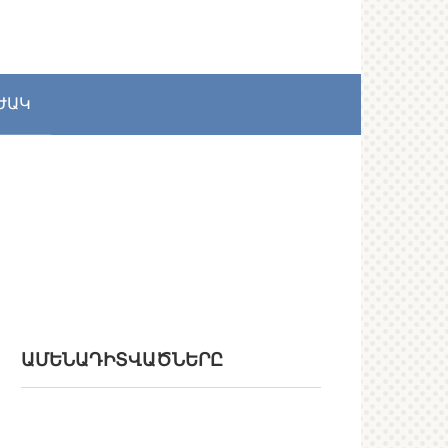
ԺԱԿ
ԱՄԵՆԱԴԻՏՎԱԾՆԵՐԸ