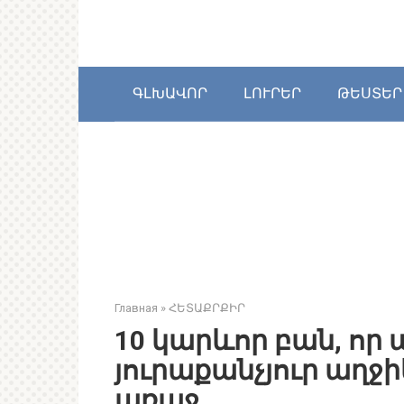
Перейти
к
контенту
ԳԼԽԱՎՈՐ
ԼՈՒՐԵՐ
ԹԵՍՏԵՐ
Главная
»
ՀԵՏԱՔՐՔԻՐ
10 կարևոր բան, որ 
յուրաքանչյուր աղջ
առաջ…