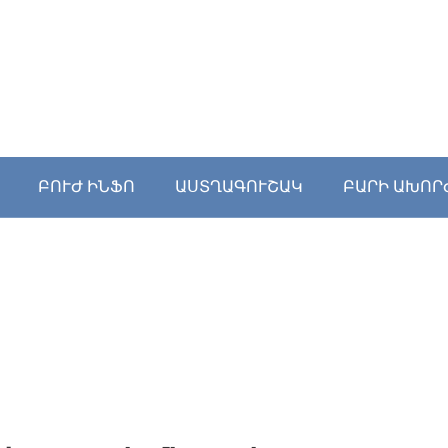
ԲՈՒԺ ԻՆՖՈ
ԱՍՏՂԱԳՈՒՇԱԿ
ԲԱՐԻ ԱԽՈՐ