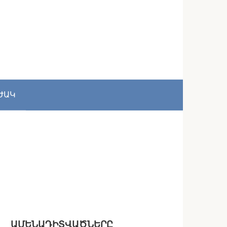
ԺԱԿ
ԱՄԵՆԱԴԻՏՎԱԾՆԵՐԸ