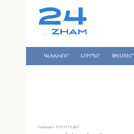
Перейти
к
контенту
ԳԼԽԱՎՈՐ
ԼՈՒՐԵՐ
ԹԵՍՏԵՐ
Главная
»
ԲՈՒԺ ԻՆՖՈ