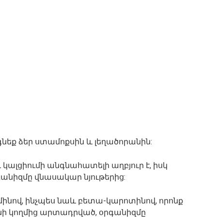
օգնեք ձեր ստամոքսին և լեղածորանին:
և կալցիումի անգնահատելի աղբյուր է, իսկ
րգանիզմը վնասակար նյութերից:
տամինով, ինչպես նաև բետա-կարոտինով, որոնք
նի կողմից արտադրված, օրգանիզմը