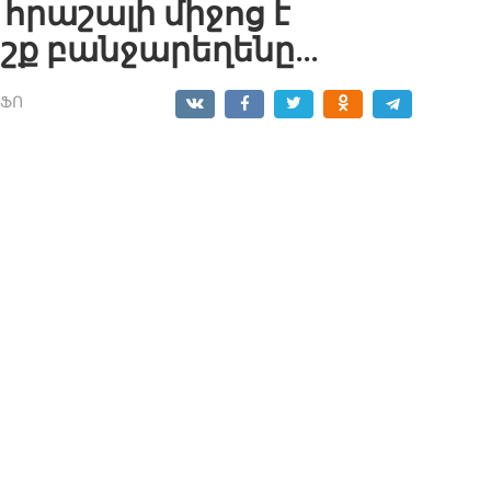
հրաշալի միջոց է
աշք բանջարեղենը…
ՆՖՈ