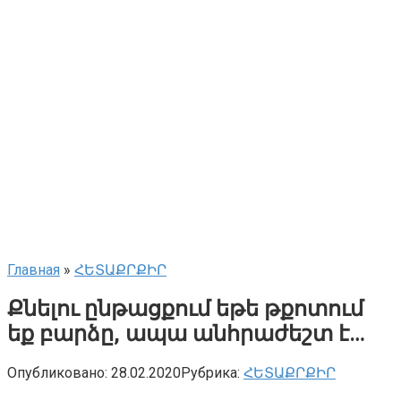
Главная
»
ՀԵՏԱՔՐՔԻՐ
Քնելու ընթացքում եթե թքոտում
եք բարձը, ապա անհրաժեշտ է…
Опубликовано:
28.02.2020
Рубрика:
ՀԵՏԱՔՐՔԻՐ