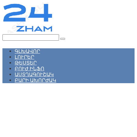
Перейти
к
контенту
Поиск:
ԳԼԽԱՎՈՐ
ԼՈՒՐԵՐ
ԹԵՍՏԵՐ
ԲՈՒԺ ԻՆՖՈ
ԱՍՏՂԱԳՈՒՇԱԿ
ԲԱՐԻ ԱԽՈՐԺԱԿ