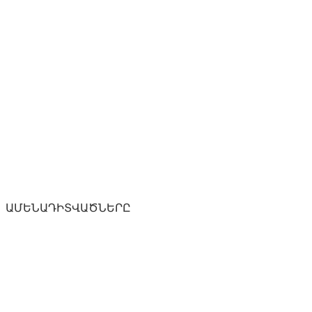
ԱՄԵՆԱԴԻՏՎԱԾՆԵՐԸ