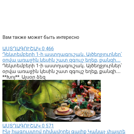
Вам также может быть интересно
ԱՍՏՂԱԳՈՒՇԱԿ
0
466
Դեկտեմբերի 1-ի աստղագուշակ․ Այծեղջյուրներ՝
օրվա առաջին կեսին շատ զգույշ եղեք, քանզի․․․
Դեկտեմբերի 1-ի աստղագուշակ․ Այծեղջյուրներ՝
օրվա առաջին կեսին շատ զգույշ եղեք, քանզի․․․
**Խոյ**. Այսօր ձեզ
ԱՍՏՂԱԳՈՒՇԱԿ
0
571
Ինչ հագուստով դիմավորել գալիք Կանաչ փայտե