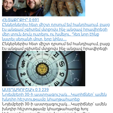
ՀԵՏԱՔՐՔԻՐ
0
691
Ընկերներիս հետ միշտ դրսում եմ հանդիպում, բայց
էս անգամ չգիտեմ մտքովս ինչ անցավ հրավիրեցի
մեր տուն ձուկ ուտելու ու խմելու․ Դեռ նոր էինք
նստել սեղանի մոտ, երբ կինս․․․
Ընկերներիս հետ միշտ դրսում եմ հանդիպում, բայց
էս անգամ չգիտեմ մտքովս ինչ անցավ հրավիրեցի
ԱՍՏՂԱԳՈՒՇԱԿ
0
3 239
Նոյեմբերի 30-ի աստղագուշակ․․․Կարիճներ՝ ամեն
խնդիր հեշտությամբ կհաղթահարեք
Նոյեմբերի 30-ի աստղագուշակ․․․Կարիճներ՝ ամեն
խնդիր հեշտությամբ կհաղթահարեք Խոյ: