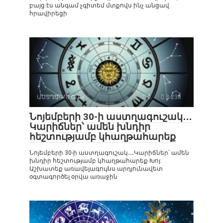
բայց էս անգամ չգիտեմ մտքովս ինչ անցավ
հրավիրեցի
ԱՍՏՂԱԳՈՒՇԱԿ
0
3 238
Նոյեմբերի 30-ի աստղագուշակ․․․
Կարիճներ՝ ամեն խնդիր
հեշտությամբ կհաղթահարեք
Նոյեմբերի 30-ի աստղագուշակ․․․Կարիճներ՝ ամեն
խնդիր հեշտությամբ կհաղթահարեք Խոյ:
Աշխատեք առավելագույնս արդյունավետ
օգտագործել օրվա առաջին