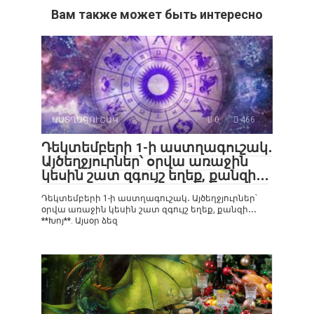
Вам также может быть интересно
ԱՍՏՂԱԳՈՒՇԱԿ
0
466
Դեկտեմբերի 1-ի աստղագուշակ․
Այծեղջյուրներ՝ օրվա առաջին
կեսին շատ զգույշ եղեք, քանզի․․․
Դեկտեմբերի 1-ի աստղագուշակ․ Այծեղջյուրներ՝
օրվա առաջին կեսին շատ զգույշ եղեք, քանզի․․․
**Խոյ**. Այսօր ձեզ