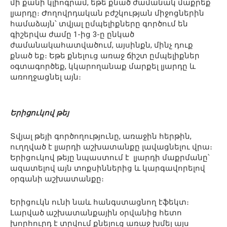
մի քանի կլիոգրամ, եթե քնած ժամանակ մաքրեք
լյարդը։ Ժողովրդական բժշկության միջոցներին
համաձայն՝ տվյալ ըմպելիքները գործում են
գիշերվա ժամը 1-ից 3-ը ընկած
ժամանակահատվածում, այսինքն, մինչ դուք
քնած եք։ Եթե քնելուց առաջ ճիշտ ըմպելիքներ
օգտագործեք, կկարողանաք մարքել լյարդը և
առողջացնել այն։
Երիցուկով թեյ
Տվյալ թեյի գործողությունը, առաջին հերթին,
ուղղված է լյարդի աշխատանքը լավացնելու վրա։
Երիցուկով թեյը նպաստում է լյարդի մաքրմանը՝
ազատելով այն տոքսիններից և կարգավորելով
օրգանի աշխատանքը։
Երիցուկն ունի նաև հանգստացնող էֆեկտ։
Լարված աշխատանքային օրվանից հետո
խորհուրդ է տրվում քնելուց առաջ խմել այս