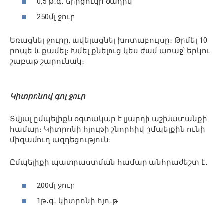
0,5 թ․գ․ երիցուկի ծաղիկ
250մլ ջուր
Եռացնել ջուրը, ավելացնել խոտաբույսը։ Թրմել 10
րոպե և քամել։ Խմել քնելուց կես ժամ առաջ՝ երկու
շաբաթ շարունակ։
Կիտրոնով գոլ ջուր
Տվյալ ըմպելիքն օգտակար է լյարդի աշխատանքի
համար։ Կիտրոնի հյութի շնորհիվ ըմպելքին ունի
միզամուղ ազդեցություն։
Ըմպելիքի պատրաստման համար անհրաժեշտ է․
200մլ ջուր
1թ․գ․ կիտրոնի հյութ