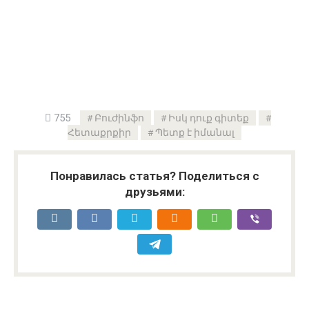
755
Բուժինֆո
Իսկ դուք գիտեք
Հետաքրքիր
Պետք է իմանալ
Понравилась статья? Поделиться с
друзьями: