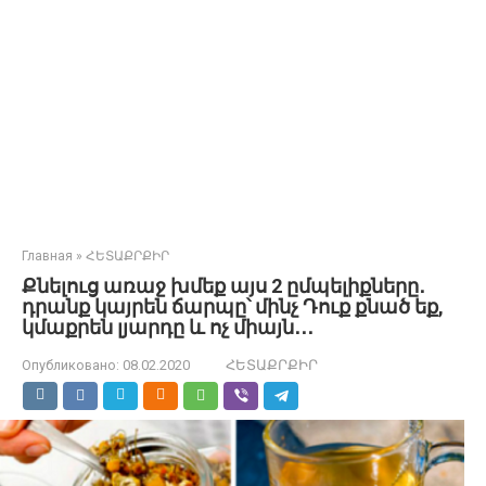
Главная
»
ՀԵՏԱՔՐՔԻՐ
Քնելուց առաջ խմեք այս 2 ըմպելիքները․
դրանք կայրեն ճարպը՝ մինչ Դուք քնած եք,
կմաքրեն լյարդը և ոչ միայն․․․
Опубликовано:
08.02.2020
ՀԵՏԱՔՐՔԻՐ