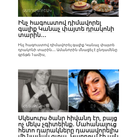
ԱՍՏՂԱԳՈՒՇԱԿ
0
571
Ինչ հագուստով դիմավորել
գալիք Կանաչ փայտե դրակոնի
տարին․․․
Ինչ հագուստով դիմավորել գալիք Կանաչ փայտե
դրակոնի տարին․․․ Ամանորին մնացել է ընդամենը
գրեթե 1ամիս,
ՀԵՏԱՔՐՔԻՐ
0
658
Սկեսուրս ծանր հիվանդ էր, բայց
ոչ մեկս չգիտեինք․ Մահանալուց
հետո դարակները դասավորելիս
մի նամակ գտա․ Կարդում էի այն