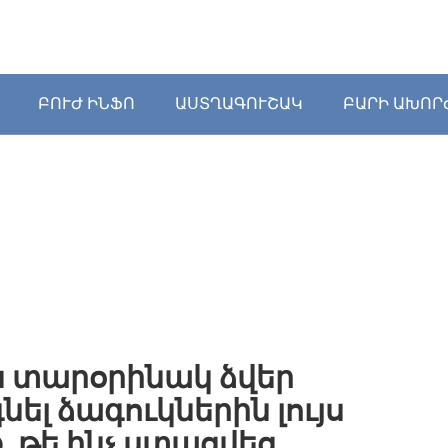
ԲՈՒԺ ԻՆՖՈ
ԱՍՏՂԱԳՈՒՇԱԿ
ԲԱՐԻ ԱԽՈՐ
իս տարօրինակ ձվեր
նել ձագուկներին լույս
, թե ինչ ստացվեց…