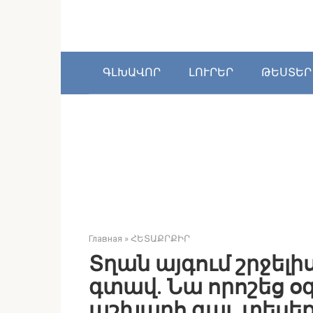
Перейти
к
контенту
ԳԼԽԱՎՈՐ
ԼՈՒՐԵՐ
ԹԵՍՏԵՐ
Главная
»
ՀԵՏԱՔՐՔԻՐ
Տղան այգում շրջել
գտավ. Նա որոշեց օգ
աշխարհ գալ. տեսեք