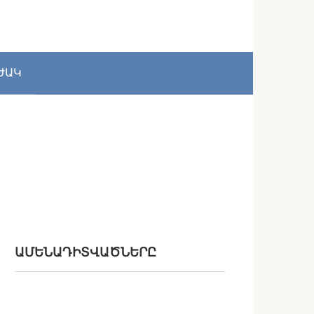
ԺԱԿ
ԱՄԵՆԱԴԻՏՎԱԾՆԵՐԸ