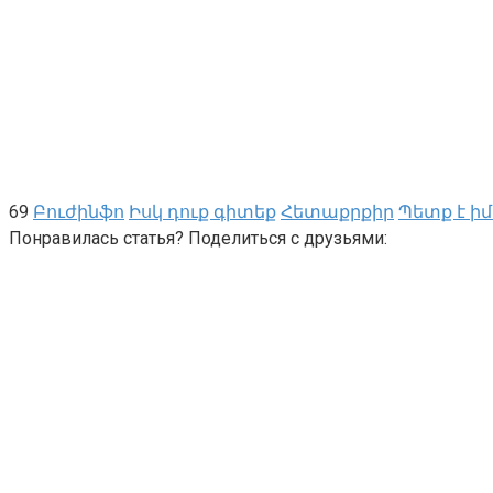
69
Բուժինֆո
Իսկ դուք գիտեք
Հետաքրքիր
Պետք է ի
Понравилась статья? Поделиться с друзьями: