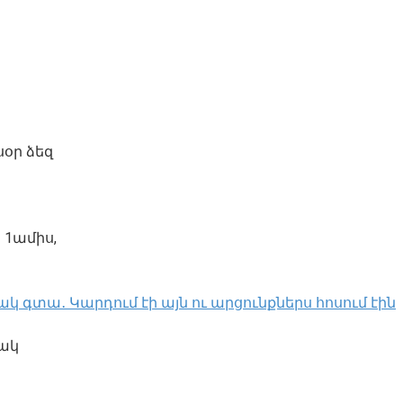
սօր ձեզ
 1ամիս,
կ գտա․ Կարդում էի այն ու արցունքներս հոսում էին
մակ