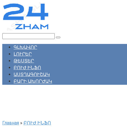
Перейти
к
контенту
Поиск:
ԳԼԽԱՎՈՐ
ԼՈՒՐԵՐ
ԹԵՍՏԵՐ
ԲՈՒԺ ԻՆՖՈ
ԱՍՏՂԱԳՈՒՇԱԿ
ԲԱՐԻ ԱԽՈՐԺԱԿ
Главная
»
ԲՈՒԺ ԻՆՖՈ