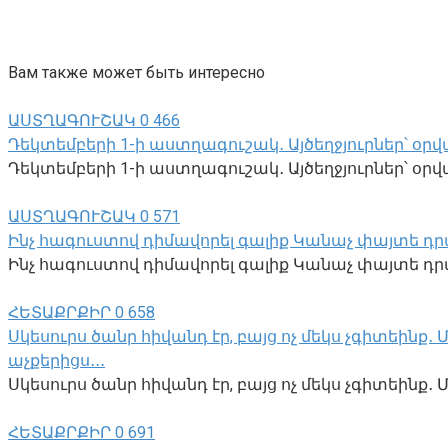
Вам также может быть интересно
ԱՍՏՂԱԳՈՒՇԱԿ
0
466
Դեկտեմբերի 1-ի աստղագուշակ․ Այծեղջյուրներ՝ օրվա
Դեկտեմբերի 1-ի աստղագուշակ․ Այծեղջյուրներ՝ օրվա 
ԱՍՏՂԱԳՈՒՇԱԿ
0
571
Ինչ հագուստով դիմավորել գալիք Կանաչ փայտե դր
Ինչ հագուստով դիմավորել գալիք Կանաչ փայտե դրա
ՀԵՏԱՔՐՔԻՐ
0
658
Սկեսուրս ծանր հիվանդ էր, բայց ոչ մեկս չգիտեինք
աչքերիցս․․․
Սկեսուրս ծանր հիվանդ էր, բայց ոչ մեկս չգիտեին
ՀԵՏԱՔՐՔԻՐ
0
691