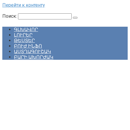
Перейти к контенту
Поиск:
ԳԼԽԱՎՈՐ
ԼՈՒՐԵՐ
ԹԵՍՏԵՐ
ԲՈՒԺ ԻՆՖՈ
ԱՍՏՂԱԳՈՒՇԱԿ
ԲԱՐԻ ԱԽՈՐԺԱԿ