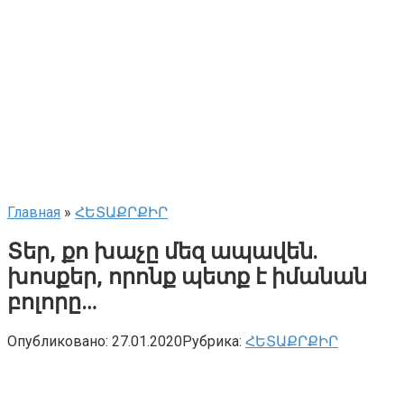
Главная
»
ՀԵՏԱՔՐՔԻՐ
Տեր, քո խաչը մեզ ապավեն.
խոսքեր, որոնք պետք է իմանան
բոլորը…
Опубликовано:
27.01.2020
Рубрика:
ՀԵՏԱՔՐՔԻՐ