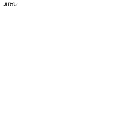
ԱՄԵՆ: