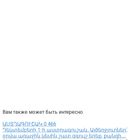
Вам также может быть интересно
ԱՍՏՂԱԳՈՒՇԱԿ
0
466
Դեկտեմբերի 1-ի աստղագուշակ․ Այծեղջյուրներ՝
օրվա առաջին կեսին շատ զգույշ եղեք, քանզի․․․