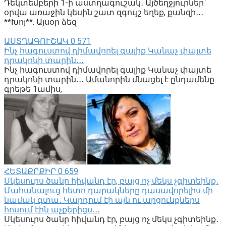
Դեկտեմբերի 1-ի աստղագուշակ․ Այծեղջյուրներ՝
օրվա առաջին կեսին շատ զգույշ եղեք, քանզի․․․
**Խոյ**. Այսօր ձեզ
ԱՍՏՂԱԳՈՒՇԱԿ
0
571
Ինչ հագուստով դիմավորել գալիք Կանաչ փայտե
դրակոնի տարին․․․
Ինչ հագուստով դիմավորել գալիք Կանաչ փայտե
դրակոնի տարին․․․ Ամանորին մնացել է ընդամենը
գրեթե 1ամիս,
ՀԵՏԱՔՐՔԻՐ
0
659
Սկեսուրս ծանր հիվանդ էր, բայց ոչ մեկս չգիտեինք․
Մահանալուց հետո դարակները դասավորելիս մի
նամակ գտա․ Կարդում էի այն ու արցունքներս
հոսում էին աչքերիցս․․․
Սկեսուրս ծանր հիվանդ էր, բայց ոչ մեկս չգիտեինք․