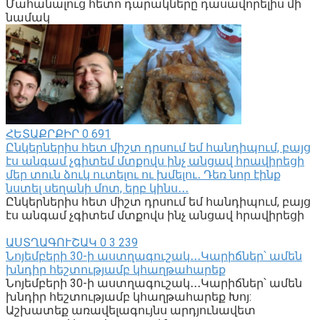
Մահանալուց հետո դարակները դասավորելիս մի
նամակ
ՀԵՏԱՔՐՔԻՐ
0
691
Ընկերներիս հետ միշտ դրսում եմ հանդիպում, բայց
էս անգամ չգիտեմ մտքովս ինչ անցավ հրավիրեցի
մեր տուն ձուկ ուտելու ու խմելու․ Դեռ նոր էինք
նստել սեղանի մոտ, երբ կինս․․․
Ընկերներիս հետ միշտ դրսում եմ հանդիպում, բայց
էս անգամ չգիտեմ մտքովս ինչ անցավ հրավիրեցի
ԱՍՏՂԱԳՈՒՇԱԿ
0
3 239
Նոյեմբերի 30-ի աստղագուշակ․․․Կարիճներ՝ ամեն
խնդիր հեշտությամբ կհաղթահարեք
Նոյեմբերի 30-ի աստղագուշակ․․․Կարիճներ՝ ամեն
խնդիր հեշտությամբ կհաղթահարեք Խոյ:
Աշխատեք առավելագույնս արդյունավետ