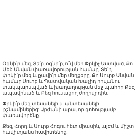
Օգնի՛ր մեզ, Տե՛ր, օգնի՛ր, ո՜վ մեր Փրկիչ Աստված, Քո
Մեծ Անվան փառավորության համար, Տե՛ր,
փրկի՛ր մեզ և քավի՛ր մեր մեղքերը, Քո Սուրբ Անվան
համար:Սուրբ և Պատվական Խաչիդ հովանու
տակպարսպված և խաղաղության մեջ պահիր Քեզ
ապավինած և Քեզ հուսացող ժողովրդին:
Փրկի՛ր մեզ տեսանելի և անտեսանելի
թշնամիներից: Արժանի արա, որ գոհությամբ
փառավորենք.
Քեզ, Հորդ և Սուրբ Հոգու հետ միասին, այժմ և միշտ
հավիտյանս հավիտենից: