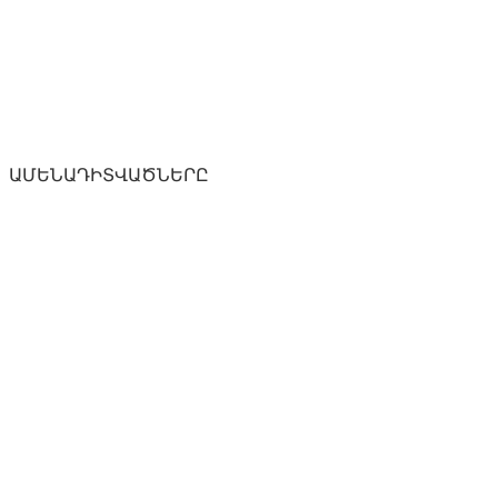
ԱՄԵՆԱԴԻՏՎԱԾՆԵՐԸ