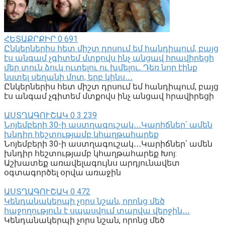
ՀԵՏԱՔՐՔԻՐ
0
691
Ընկերներիս հետ միշտ դրսում եմ հանդիպում, բայց
էս անգամ չգիտեմ մտքովս ինչ անցավ հրավիրեցի
մեր տուն ձուկ ուտելու ու խմելու․ Դեռ նոր էինք
նստել սեղանի մոտ, երբ կինս․․․
Ընկերներիս հետ միշտ դրսում եմ հանդիպում, բայց
էս անգամ չգիտեմ մտքովս ինչ անցավ հրավիրեցի
ԱՍՏՂԱԳՈՒՇԱԿ
0
3 239
Նոյեմբերի 30-ի աստղագուշակ․․․Կարիճներ՝ ամեն
խնդիր հեշտությամբ կհաղթահարեք
Նոյեմբերի 30-ի աստղագուշակ․․․Կարիճներ՝ ամեն
խնդիր հեշտությամբ կհաղթահարեք Խոյ:
Աշխատեք առավելագույնս արդյունավետ
օգտագործել օրվա առաջին
ԱՍՏՂԱԳՈՒՇԱԿ
0
472
Կենդանակերպի չորս նշան, որոնց մեծ
հաջողություն է սպասվում տարվա վերջին․․․
Կենդանակերպի չորս նշան, որոնց մեծ