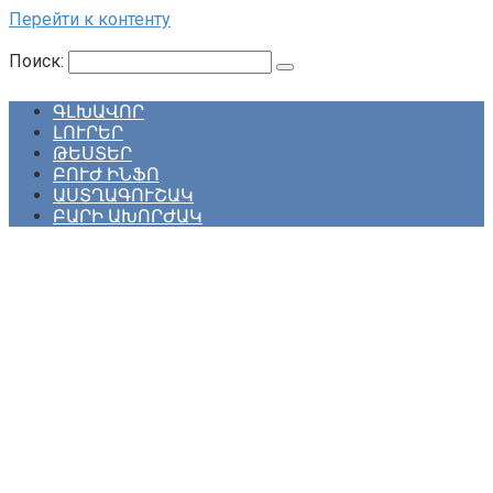
Перейти к контенту
Поиск:
ԳԼԽԱՎՈՐ
ԼՈՒՐԵՐ
ԹԵՍՏԵՐ
ԲՈՒԺ ԻՆՖՈ
ԱՍՏՂԱԳՈՒՇԱԿ
ԲԱՐԻ ԱԽՈՐԺԱԿ