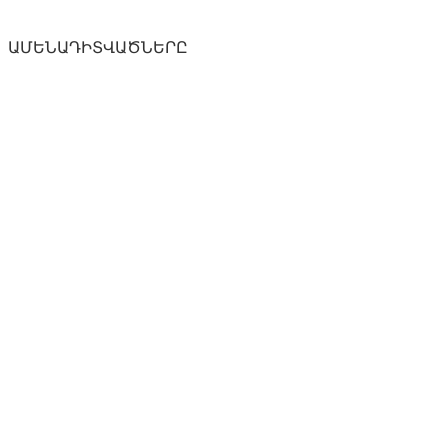
ԱՄԵՆԱԴԻՏՎԱԾՆԵՐԸ