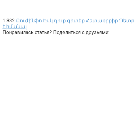
1 832
Բուժինֆո
Իսկ դուք գիտեք
Հետաքրքիր
Պետք
է իմանալ
Понравилась статья? Поделиться с друзьями: