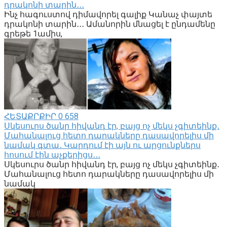
դրակոնի տարին․․․
Ինչ հագուստով դիմավորել գալիք Կանաչ փայտե
դրակոնի տարին․․․ Ամանորին մնացել է ընդամենը
գրեթե 1ամիս,
ՀԵՏԱՔՐՔԻՐ
0
658
Սկեսուրս ծանր հիվանդ էր, բայց ոչ մեկս չգիտեինք․
Մահանալուց հետո դարակները դասավորելիս մի
նամակ գտա․ Կարդում էի այն ու արցունքներս
հոսում էին աչքերիցս․․․
Սկեսուրս ծանր հիվանդ էր, բայց ոչ մեկս չգիտեինք․
Մահանալուց հետո դարակները դասավորելիս մի
նամակ