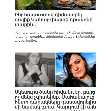
ԱՍՏՂԱԳՈՒՇԱԿ
0
573
Ինչ հագուստով դիմավորել
գալիք Կանաչ փայտե դրակոնի
տարին․․․
Ինչ հագուստով դիմավորել գալիք Կանաչ փայտե
դրակոնի տարին․․․ Ամանորին մնացել է ընդամենը
գրեթե 1ամիս,
ՀԵՏԱՔՐՔԻՐ
0
660
Սկեսուրս ծանր հիվանդ էր, բայց
ոչ մեկս չգիտեինք․ Մահանալուց
հետո դարակները դասավորելիս
մի նամակ գտա․ Կարդում էի այն