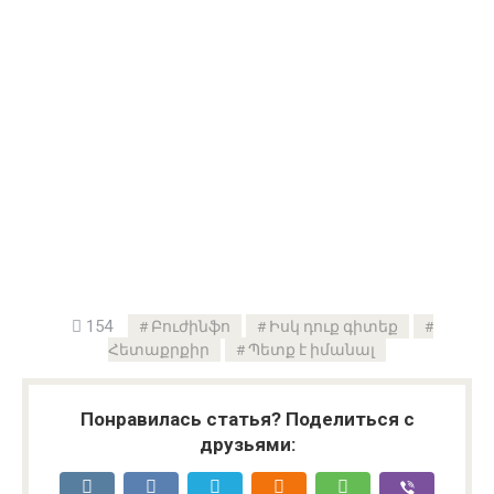
154
Բուժինֆո
Իսկ դուք գիտեք
Հետաքրքիր
Պետք է իմանալ
Понравилась статья? Поделиться с
друзьями: