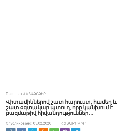
Главная
»
ՀԵՏԱՔՐՔԻՐ
Վիտամիններով շատ հարուստ, համեղ և
շատ օգտակար պտուղ, որը կանխում է
բազմաթիվ հիվանդություններ․․․
Опубликовано:
05.02.2020
ՀԵՏԱՔՐՔԻՐ