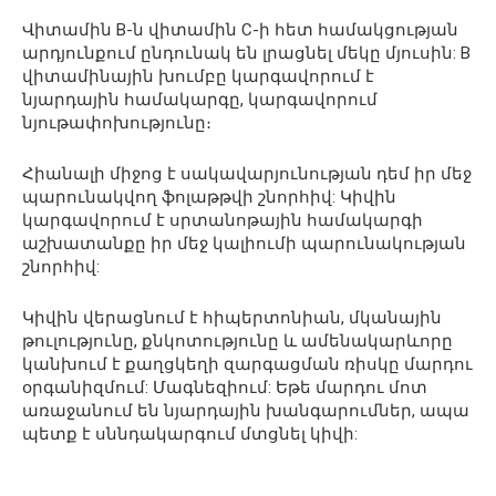
Վիտամին В-ն վիտամին С-ի հետ համակցության
արդյունքում ընդունակ են լրացնել մեկը մյուսին: В
վիտամինային խումբը կարգավորում է
նյարդային համակարգը, կարգավորում
նյութափոխությունը։
Հիանալի միջոց է սակավարյունության դեմ իր մեջ
պարունակվող ֆոլաթթվի շնորհիվ: Կիվին
կարգավորում է սրտանոթային համակարգի
աշխատանքը իր մեջ կալիումի պարունակության
շնորհիվ:
Կիվին վերացնում է հիպերտոնիան, մկանային
թուլությունը, քնկոտությունը և ամենակարևորը
կանխում է քաղցկեղի զարգացման ռիսկը մարդու
օրգանիզմում: Մագնեզիում: Եթե մարդու մոտ
առաջանում են նյարդային խանգարումներ, ապա
պետք է սննդակարգում մտցնել կիվի: