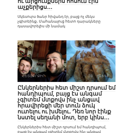
ու արցունքներս հոսում էին
աչքերիցս․․․
Սկեսուրս ծանր հիվանդ էր, բայց ոչ մեկս
չգիտեինք․ Մահանալուց հետո դարակները
դասավորելիս մի նամակ
ՀԵՏԱՔՐՔԻՐ
0
694
Ընկերներիս հետ միշտ դրսում եմ
հանդիպում, բայց էս անգամ
չգիտեմ մտքովս ինչ անցավ
հրավիրեցի մեր տուն ձուկ
ուտելու ու խմելու․ Դեռ նոր էինք
նստել սեղանի մոտ, երբ կինս․․․
Ընկերներիս հետ միշտ դրսում եմ հանդիպում,
բայց էս անգամ չգիտեմ մտքովս ինչ անցավ