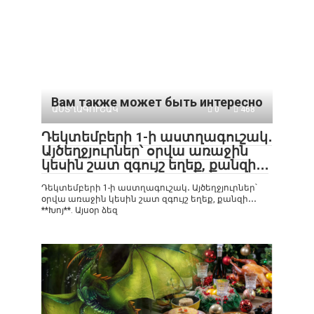
Вам также может быть интересно
ԱՍՏՂԱԳՈՒՇԱԿ
0
468
Դեկտեմբերի 1-ի աստղագուշակ․
Այծեղջյուրներ՝ օրվա առաջին
կեսին շատ զգույշ եղեք, քանզի․․․
Դեկտեմբերի 1-ի աստղագուշակ․ Այծեղջյուրներ՝
օրվա առաջին կեսին շատ զգույշ եղեք, քանզի․․․
**Խոյ**. Այսօր ձեզ