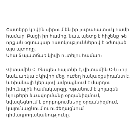
Շատերը կիվին սիրում են իր յուրահատուկ համի
համար: Բացի իր համից, նաև պետք է հիշենք թե
որքան օգտակար հատկություններով է օժտված
այս պտողը:
Ահա 5 պատճառ կիվի ուտելու համար։
Վիտամին С: Ինչպես հայտնի է, վիտամին С-ն որը
նաև առկա է կիվիի մեջ, ուժեղ հակաօքսիդանտ է,
և հիանալի կերպով ամրացնում է մարդու
իմունային համակարգը, խթանում է կոլագեն
նյութերի ձևավորմանը օրգանիզմում,
նվազեցնում է բորբոքումները օրգանիզմում,
կայունացնում ու ուժեղացնում
դիմադրողականությունը: