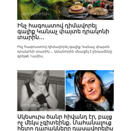
ԱՍՏՂԱԳՈՒՇԱԿ
0
576
Ինչ հագուստով դիմավորել
գալիք Կանաչ փայտե դրակոնի
տարին․․․
Ինչ հագուստով դիմավորել գալիք Կանաչ փայտե
դրակոնի տարին․․․ Ամանորին մնացել է ընդամենը
գրեթե 1ամիս,
ՀԵՏԱՔՐՔԻՐ
0
662
Սկեսուրս ծանր հիվանդ էր, բայց
ոչ մեկս չգիտեինք․ Մահանալուց
հետո դարակները դասավորելիս