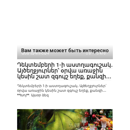
Вам также может быть интересно
ԱՍՏՂԱԳՈՒՇԱԿ
0
470
Դեկտեմբերի 1-ի աստղագուշակ․
Այծեղջյուրներ՝ օրվա առաջին
կեսին շատ զգույշ եղեք, քանզի․․․
Դեկտեմբերի 1-ի աստղագուշակ․ Այծեղջյուրներ՝
օրվա առաջին կեսին շատ զգույշ եղեք, քանզի․․․
**Խոյ**. Այսօր ձեզ