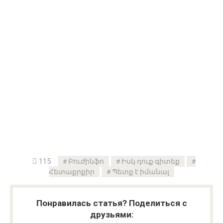
115
Բուժինֆո
Իսկ դուք գիտեք
Հետաքրքիր
Պետք է իմանալ
Понравилась статья? Поделиться с
друзьями: