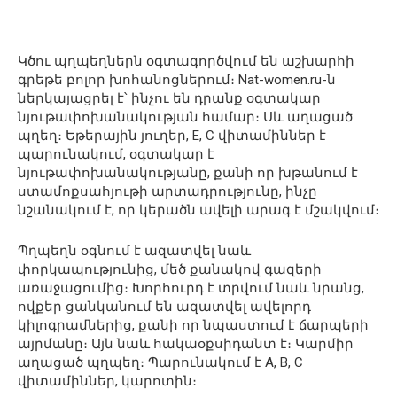
Կծու պղպեղներն օգտագործվում են աշխարհի
գրեթե բոլոր խոհանոցներում։ Nat-women.ru-ն
ներկայացրել է՝ ինչու են դրանք օգտակար
նյութափոխանակության համար։ Սև աղացած
պղեղ։ Եթերային յուղեր, E, C վիտամիններ է
պարունակում, օգտակար է
նյութափոխանակությանը, քանի որ խթանում է
ստամոքսահյութի արտադրությունը, ինչը
նշանակում է, որ կերածն ավելի արագ է մշակվում։
Պղպեղն օգնում է ազատվել նաև
փորկապությունից, մեծ քանակով գազերի
առաջացումից։ Խորհուրդ է տրվում նաև նրանց,
ովքեր ցանկանում են ազատվել ավելորդ
կիլոգրամներից, քանի որ նպաստում է ճարպերի
այրմանը։ Այն նաև հակաօքսիդանտ է։ Կարմիր
աղացած պղպեղ։ Պարունակում է A, B, C
վիտամիններ, կարոտին։