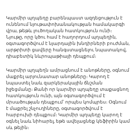
Կարմիր պղպեղը բարենպաստ ազդեցություն է
ունենում նյութափոխանակության համակարգի
վրա, թեթև լուծողական հատկություն ունի։
Նյութը, որը կծու համ է հաղորդում պղպեղին,
օգտագործվում է նյարդային խնդիրների բուժման,
արթրիտի ցավերը հանգստացնելու նպատակով,
դիաբետիկ նևրոպաթիայի դեպքում։
Կարմիր պղպեղն ամրացնում է անոթները, օգնում
մաքրել արյունատար անոթները։ Կարող է
նպաստել նաև զարկերակային ճնշման
իջեցմանը։ Քանի որ կարմիր պղպեղը տաքացնող
հատկություն ունի, այն օգտագործվում է
մրսածության դեպքում՝ որպես կոմպրես։ Օգնում
է մաքրել շնչուղիները, օգտագործվում է
հարբուխի դեպքում։ Կարմիր պղպեղը կարող է
օգնել նաև նիհարել, եթե ավելացնեք կեֆիրին կամ
սև թեյին։