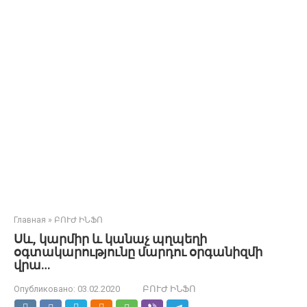
Главная
»
ԲՈՒԺ ԻՆՖՈ
Սև, կարմիր և կանաչ պղպեղի
օգտակարությունը մարդու օրգանիզմի
վրա…
Опубликовано:
03.02.2020
ԲՈՒԺ ԻՆՖՈ