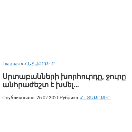
Главная
»
ՀԵՏԱՔՐՔԻՐ
Սրտաբանների խորհուրդը, ջուրը
անհրաժեշտ է խմել…
Опубликовано:
26.02.2020
Рубрика:
ՀԵՏԱՔՐՔԻՐ