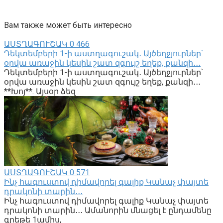
Вам также может быть интересно
ԱՍՏՂԱԳՈՒՇԱԿ
0
466
Դեկտեմբերի 1-ի աստղագուշակ․ Այծեղջյուրներ՝
օրվա առաջին կեսին շատ զգույշ եղեք, քանզի․․․
Դեկտեմբերի 1-ի աստղագուշակ․ Այծեղջյուրներ՝
օրվա առաջին կեսին շատ զգույշ եղեք, քանզի․․․
**Խոյ**. Այսօր ձեզ
ԱՍՏՂԱԳՈՒՇԱԿ
0
571
Ինչ հագուստով դիմավորել գալիք Կանաչ փայտե
դրակոնի տարին․․․
Ինչ հագուստով դիմավորել գալիք Կանաչ փայտե
դրակոնի տարին․․․ Ամանորին մնացել է ընդամենը
գրեթե 1ամիս,