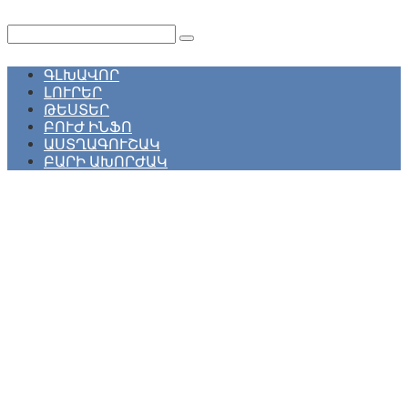
Перейти
к
Поиск:
контенту
ԳԼԽԱՎՈՐ
ԼՈՒՐԵՐ
ԹԵՍՏԵՐ
ԲՈՒԺ ԻՆՖՈ
ԱՍՏՂԱԳՈՒՇԱԿ
ԲԱՐԻ ԱԽՈՐԺԱԿ