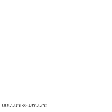
ԱՄԵՆԱԴԻՏՎԱԾՆԵՐԸ