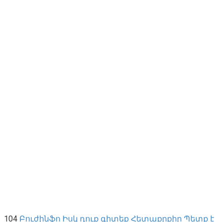
104
Բուժինֆո
Իսկ դուք գիտեք
Հետաքրքիր
Պետք է