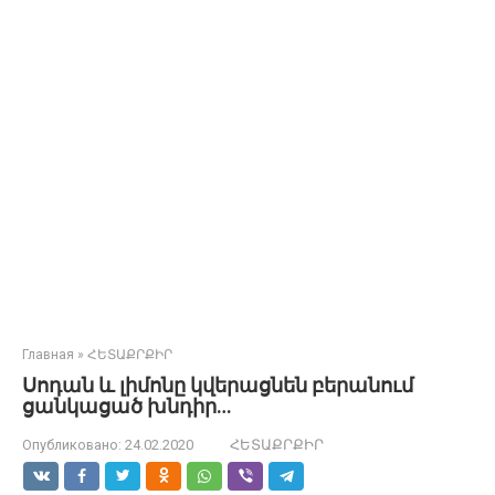
Главная
»
ՀԵՏԱՔՐՔԻՐ
Սոդան և լիմոնը կվերացնեն բերանում
ցանկացած խնդիր…
Опубликовано:
24.02.2020
ՀԵՏԱՔՐՔԻՐ