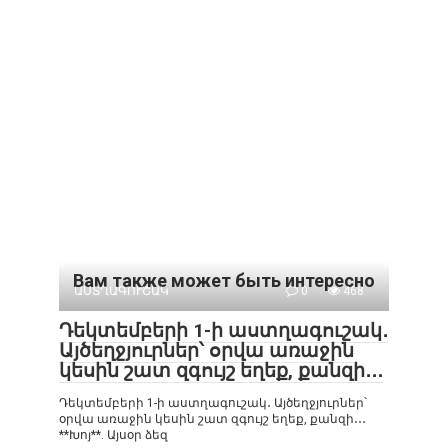
Вам также может быть интересно
ԱՍՏՂԱԳՈՒՇԱԿ
0
468
Դեկտեմբերի 1-ի աստղագուշակ․
Այծեղջյուրներ՝ օրվա առաջին
կեսին շատ զգույշ եղեք, քանզի․․․
Դեկտեմբերի 1-ի աստղագուշակ․ Այծեղջյուրներ՝
օրվա առաջին կեսին շատ զգույշ եղեք, քանզի․․․
**Խոյ**. Այսօր ձեզ