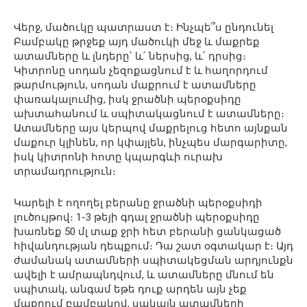
Վերջ, մածուկը պատրաստ է։ Ինչպե՞ս ընդունել
Բամբակը թրջեք այդ մածուկի մեջ և մաքրեք
ատամները և լնդերը՝ և՛ ներսից, և՛ դրսից։
Կիտրոնը սոդան չեզոքացնում է և հաղորդում
թարմություն, սոդան մաքրում է ատամները
փառակալումից, իսկ ջրածնի պերօքսիդը
ախտահանում և սպիտակացնում է ատամները։
Ատամները այս կերպով մաքրելուց հետո այնքան
մաքուր կլինեն, որ կփայլեն, ինչպես մարգարիտը,
իսկ կիտրոնի հոտը կպարգևի ուրախ
տրամադրություն։
Կարելի է ողողել բերանը ջրածնի պերօքսիդի
լուծույթով։ 1-3 թեյի գդալ ջրածնի պերօքսիդը
խառնեք 50 մլ տաք ջրի հետ բերանի ցանկացած
հիվանդության դեպքում։ Դա շատ օգտակար է։ Այդ
ժամանակ ատամների սպիտակեցման արդյունքն
ավելի է ամրապնդվում, և ատամները մնում են
սպիտակ, անգամ եթե դուք արդեն այն չեք
մաքրում բամբակով, սակայն ատամների