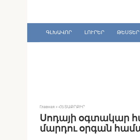
Перейти
к
контенту
ԳԼԽԱՎՈՐ
ԼՈՒՐԵՐ
ԹԵՍՏԵՐ
Главная
»
ՀԵՏԱՔՐՔԻՐ
Սոդայի օգտակար հ
մարդու օրգան համ