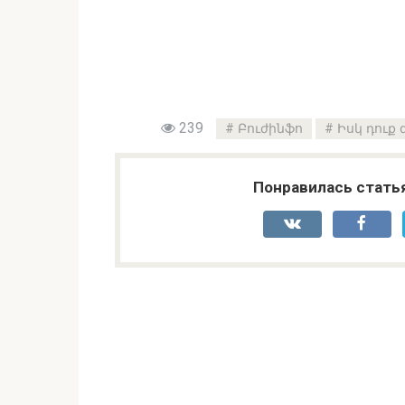
239
Բուժինֆո
Իսկ դուք
Понравилась стать