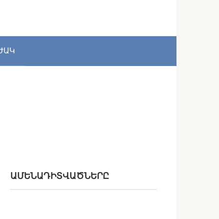
ԺԱԿ
ԱՄԵՆԱԴԻՏՎԱԾՆԵՐԸ