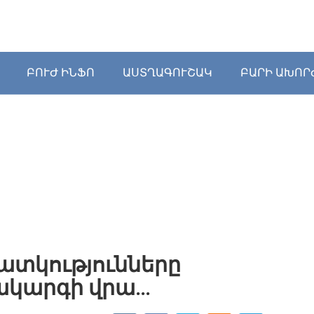
ԲՈՒԺ ԻՆՖՈ
ԱՍՏՂԱԳՈՒՇԱԿ
ԲԱՐԻ ԱԽՈՐ
ատկությունները
ակարգի վրա…