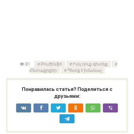
81
Բուժինֆո
Իսկ դուք գիտեք
Հետաքրքիր
Պետք է իմանալ
Понравилась статья? Поделиться с
друзьями: