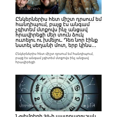
ՀԵՏԱՔՐՔԻՐ
0
691
Ընկերներիս հետ միշտ դրսում եմ
հանդիպում, բայց էս անգամ
չգիտեմ մտքովս ինչ անցավ
հրավիրեցի մեր տուն ձուկ
ուտելու ու խմելու․ Դեռ նոր էինք
նստել սեղանի մոտ, երբ կինս․․․
Ընկերներիս հետ միշտ դրսում եմ հանդիպում,
բայց էս անգամ չգիտեմ մտքովս ինչ անցավ
հրավիրեցի
ԱՍՏՂԱԳՈՒՇԱԿ
0
3 239
Նոյեմբերի 30-ի աստղագուշակ․․․