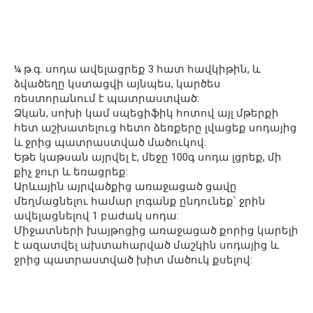
¼ թ.գ. սոդա ավելացրեք 3 հատ հավկիթին, և
ձվածեղը կստացվի այնպես, կարծես
ռեստորանում է պատրաստված:
Ձկան, սոխի կամ սպեցիֆիկ հոտով այլ մթերքի
հետ աշխատելուց հետո ձեռքերը լվացեք սոդայից
և ջրից պատրաստված մածուկով:
Եթե կաթսան այրվել է, մեջը 100գ սոդա լցրեք, մի
քիչ ջուր և եռացրեք:
Արևային այրվածքից առաջացած ցավը
մեղմացնելու համար լոգանք ընդունեք՝ ջրին
ավելացնելով 1 բաժակ սոդա:
Միջատների խայթոցից առաջացած քորից կարելի
է ազատվել ախտահարված մաշկին սոդայից և
ջրից պատրաստված խիտ մածուկ քսելով: