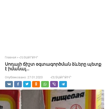
Главная
»
ՀԵՏԱՔՐՔԻՐ
Սոդայի ճիշտ օգտագործման ձևերը պետք
է իմանալ…
Опубликовано:
27.01.2020
ՀԵՏԱՔՐՔԻՐ