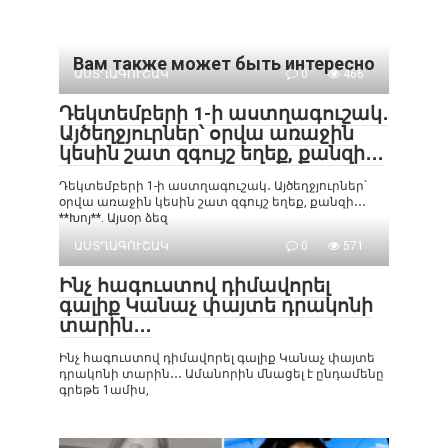
Вам также может быть интересно
ԱՍՏՂԱԳՈՒՇԱԿ
0
466
Դեկտեմբերի 1-ի աստղագուշակ․
Այծեղջյուրներ՝ օրվա առաջին
կեսին շատ զգույշ եղեք, քանզի․․․
Դեկտեմբերի 1-ի աստղագուշակ․ Այծեղջյուրներ՝
օրվա առաջին կեսին շատ զգույշ եղեք, քանզի․․․
**Խոյ**. Այսօր ձեզ
ԱՍՏՂԱԳՈՒՇԱԿ
0
571
Ինչ հագուստով դիմավորել
գալիք Կանաչ փայտե դրակոնի
տարին․․․
Ինչ հագուստով դիմավորել գալիք Կանաչ փայտե
դրակոնի տարին․․․ Ամանորին մնացել է ընդամենը
գրեթե 1ամիս,