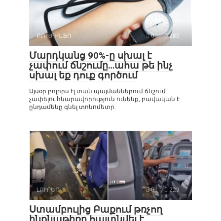
ԲՈՒԺ ԻՆՖՈ
0
280
Մարդկանց 90%-ը սխալ է
չափում ճնշումը…ահա թե ինչ
սխալ եք դուք գործում
Այսօր բոլորս էլ տան պայմաններում ճնշում
չափելու հնարավորություն ունենք, բավական է
ընդամենը գնել տոնոմետր:
ԼՈՒՐԵՐ
0
229
Ստամբուլից Բաքում թռչող
ինքնաթիռը հայտնվել է