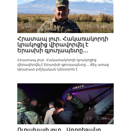
ԼՈՒՐԵՐ
0
180
Հրատապ լուր․ Հակառակորդի
կրակոցից վիրավորվել է
Երասխի գյուղապետը․․․
Հրատապ լուր․ Հակառակորդի կրակոցից
վիրավորվել է Երասխի գյուղապետը․․․ Քիչ առաջ
Արարատ բժշկական կենտրոն է
ԼՈՒՐԵՐ
0
265
Ուրախալի լուր․․․Ադրբեջանը