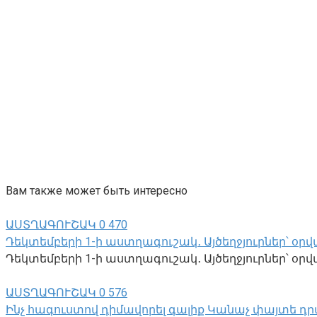
Вам также может быть интересно
ԱՍՏՂԱԳՈՒՇԱԿ
0
470
Դեկտեմբերի 1-ի աստղագուշակ․ Այծեղջյուրներ՝ օրվա
Դեկտեմբերի 1-ի աստղագուշակ․ Այծեղջյուրներ՝ օրվա 
ԱՍՏՂԱԳՈՒՇԱԿ
0
576
Ինչ հագուստով դիմավորել գալիք Կանաչ փայտե դր