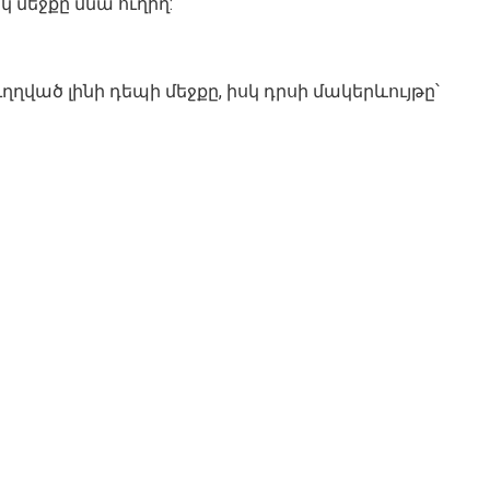
 մեջքը մնա ուղիղ:
ւղղված լինի դեպի մեջքը, իսկ դրսի մակերևույթը՝