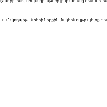
ադիր լինել, որպեսզի աթոռը լինի առանց հենակի, իսկ
տևում
«կողպե
լ»: Ափերի ներքին մակերևույթը պետք է ո