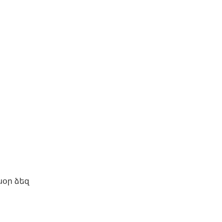
սօր ձեզ