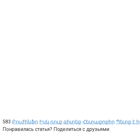
583
Բուժինֆո
Իսկ դուք գիտեք
Հետաքրքիր
Պետք է 
Понравилась статья? Поделиться с друзьями: