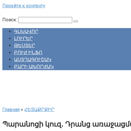
Перейти к контенту
Поиск:
ԳԼԽԱՎՈՐ
ԼՈՒՐԵՐ
ԹԵՍՏԵՐ
ԲՈՒԺ ԻՆՖՈ
ԱՍՏՂԱԳՈՒՇԱԿ
ԲԱՐԻ ԱԽՈՐԺԱԿ
Главная
»
ՀԵՏԱՔՐՔԻՐ
Պարանոցի կուզ․ Դրանց առաջացմ