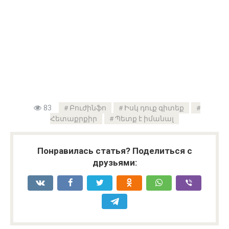
83
Բուժինֆո
Իսկ դուք գիտեք
Հետաքրքիր
Պետք է իմանալ
Понравилась статья? Поделиться с
друзьями: