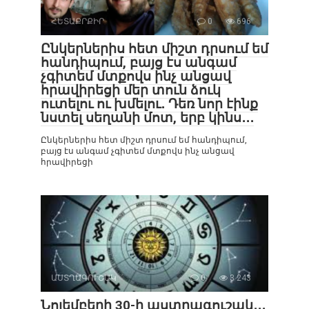
ՀԵՏԱՔՐՔԻՐ
0
696
Ընկերներիս հետ միշտ դրսում եմ
հանդիպում, բայց էս անգամ
չգիտեմ մտքովս ինչ անցավ
հրավիրեցի մեր տուն ձուկ
ուտելու ու խմելու․ Դեռ նոր էինք
նստել սեղանի մոտ, երբ կինս․․․
Ընկերներիս հետ միշտ դրսում եմ հանդիպում,
բայց էս անգամ չգիտեմ մտքովս ինչ անցավ
հրավիրեցի
ԱՍՏՂԱԳՈՒՇԱԿ
0
3 243
Նոյեմբերի 30-ի աստղագուշակ․․․