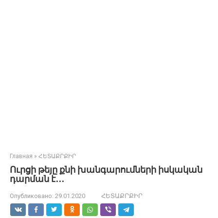
Главная
»
ՀԵՏԱՔՐՔԻՐ
Ուրցի թեյը քնի խանգարումների իսկական
դարման է․․․
Опубликовано:
29.01.2020
ՀԵՏԱՔՐՔԻՐ