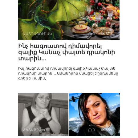
ԱՍՏՂԱԳՈՒՇԱԿ
0
573
Ինչ հագուստով դիմավորել
գալիք Կանաչ փայտե դրակոնի
տարին․․․
Ինչ հագուստով դիմավորել գալիք Կանաչ փայտե
դրակոնի տարին․․․ Ամանորին մնացել է ընդամենը
գրեթե 1ամիս,
ՀԵՏԱՔՐՔԻՐ
0
659