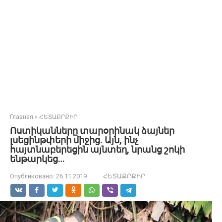
Главная
»
ՀԵՏԱՔՐՔԻՐ
Ոստիկանները տարօրինակ ձայներ
լսեցինթփերի միջից. Այն, ինչ
հայտնաբերեցին այնտեղ, նրանց շոկի
ենթարկեց…
Опубликовано:
26.11.2019
ՀԵՏԱՔՐՔԻՐ