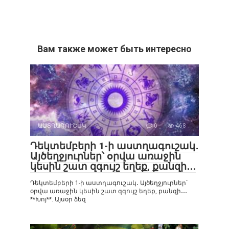
Вам также может быть интересно
ԱՍՏՂԱԳՈՒՇԱԿ
0
468
Դեկտեմբերի 1-ի աստղագուշակ․
Այծեղջյուրներ՝ օրվա առաջին
կեսին շատ զգույշ եղեք, քանզի․․․
Դեկտեմբերի 1-ի աստղագուշակ․ Այծեղջյուրներ՝
օրվա առաջին կեսին շատ զգույշ եղեք, քանզի․․․
**Խոյ**. Այսօր ձեզ