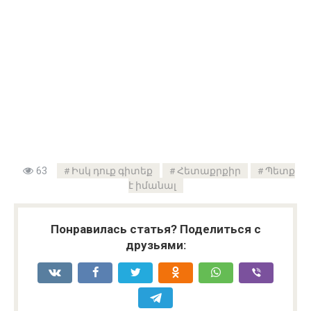
63
Իսկ դուք գիտեք
Հետաքրքիր
Պետք
է իմանալ
Понравилась статья? Поделиться с
друзьями: