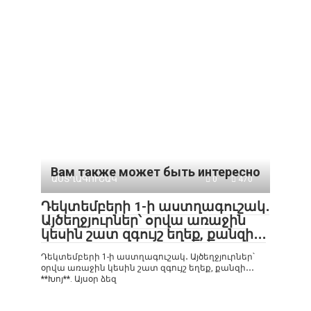
Вам также может быть интересно
ԱՍՏՂԱԳՈՒՇԱԿ
0
470
Դեկտեմբերի 1-ի աստղագուշակ․
Այծեղջյուրներ՝ օրվա առաջին
կեսին շատ զգույշ եղեք, քանզի․․․
Դեկտեմբերի 1-ի աստղագուշակ․ Այծեղջյուրներ՝
օրվա առաջին կեսին շատ զգույշ եղեք, քանզի․․․
**Խոյ**. Այսօր ձեզ