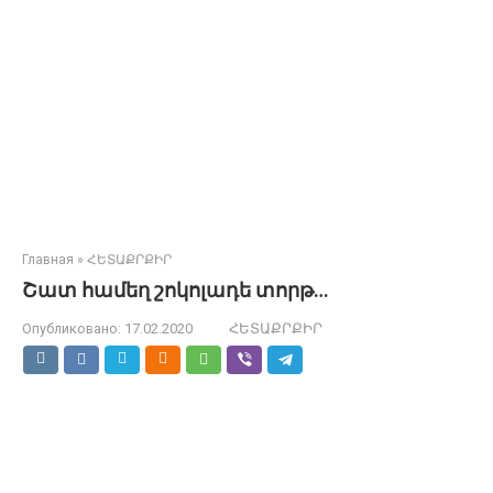
Главная
»
ՀԵՏԱՔՐՔԻՐ
Շատ համեղ շոկոլադե տորթ…
Опубликовано:
17.02.2020
ՀԵՏԱՔՐՔԻՐ