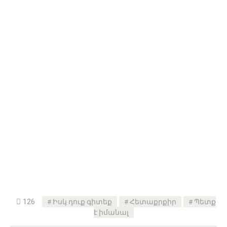
126
Իսկ դուք գիտեք
Հետաքրքիր
Պետք
է իմանալ