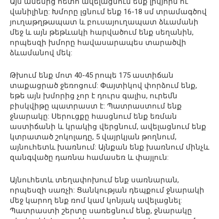
Այս ամենից հետո ավելացնում ենք լիկյորն ու
վանիլինը: Խմորը լցնում ենք 16-18 սմ տրամագծով
յուղաթղթապատ և բուսայուղապատ ձևամանի
մեջ և այն թեթևակի հարվածում ենք սեղանին,
որպեսզի խմորը հավասարապես տարածվի
ձևամանով մեկ:
Թխում ենք մոտ 40-45 րոպե 175 աստիճան
տաքացրած ջեռոցում: Փայտիկով փորձում ենք,
եթե այն խմորից չոր է դուրս գալիս, ուրեմն
բիսկվիթը պատրաստ է: Պատրաստում ենք
ջնարակը: Սերուցքը հասցնում ենք եռման
աստիճանի և կրակից վերցնում, ավելացնում ենք
կտրատած շոկոլադը, 5 վայրկյան թողնում,
այնուհետև խառնում: Այնքան ենք խառնում մինչև
զանգվածը դառնա համասեռ և փայլուն:
Այնուհետև տեղափոխում ենք սառնարան,
որպեսզի սառչի: Ցանկության դեպքում ջնարակի
մեջ կարող ենք ռոմ կամ կոնյակ ավելացնել:
Պատրաստի շերտը սառեցնում ենք, ջնարակը