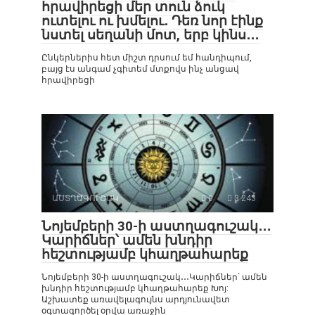
հրավիրեցի մեր տուն ձուկ
ուտելու ու խմելու․ Դեռ նոր էինք
նստել սեղանի մոտ, երբ կինս․․․
Ընկերներիս հետ միշտ դրսում եմ հանդիպում,
բայց էս անգամ չգիտեմ մտքովս ինչ անցավ
հրավիրեցի
ԱՍՏՂԱԳՈՒՇԱԿ
0
3 243
Նոյեմբերի 30-ի աստղագուշակ․․․
Կարիճներ՝ ամեն խնդիր
հեշտությամբ կհաղթահարեք
Նոյեմբերի 30-ի աստղագուշակ․․․Կարիճներ՝ ամեն
խնդիր հեշտությամբ կհաղթահարեք Խոյ:
Աշխատեք առավելագույնս արդյունավետ
օգտագործել օրվա առաջին