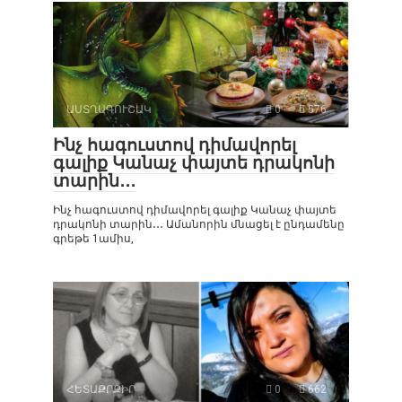
ԱՍՏՂԱԳՈՒՇԱԿ
0
576
Ինչ հագուստով դիմավորել
գալիք Կանաչ փայտե դրակոնի
տարին․․․
Ինչ հագուստով դիմավորել գալիք Կանաչ փայտե
դրակոնի տարին․․․ Ամանորին մնացել է ընդամենը
գրեթե 1ամիս,
ՀԵՏԱՔՐՔԻՐ
0
662