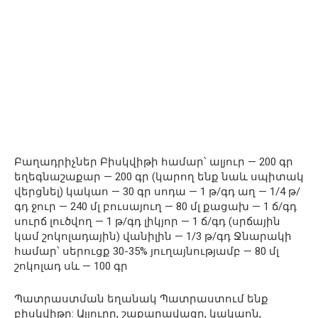
Բաղադրիչներ Բիսկվիթի համար՝ ալյուր — 200 գր
եղեգնաշաքար — 200 գր (կարող ենք նաև սպիտակ
վերցնել) կակաո — 30 գր սոդա — 1 թ/գդ աղ — 1/4 թ/
գդ ջուր — 240 մլ բուսայուղ — 80 մլ քացախ — 1 ճ/գդ
սուրճ լուծվող — 1 թ/գդ լիկյոր — 1 ճ/գդ (սրճային
կամ շոկոլադային) վանիլին — 1/3 թ/գդ Ջնարակի
համար՝ սերուցք 30-35% յուղայնությամբ — 80 մլ
շոկոլադ սև — 100 գր
Պատրաստման եղանակ Պատրաստում ենք
բիսկվիթը: Ալյուրը, շաքարավազը, կակաոն,