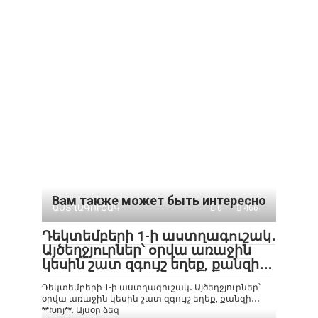
Вам также может быть интересно
ԱՍՏՂԱԳՈՒՇԱԿ
0
466
Դեկտեմբերի 1-ի աստղագուշակ․
Այծեղջյուրներ՝ օրվա առաջին
կեսին շատ զգույշ եղեք, քանզի․․․
Դեկտեմբերի 1-ի աստղագուշակ․ Այծեղջյուրներ՝
օրվա առաջին կեսին շատ զգույշ եղեք, քանզի․․․
**Խոյ**. Այսօր ձեզ