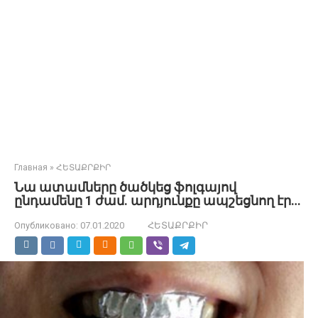
Главная
»
ՀԵՏԱՔՐՔԻՐ
Նա ատամները ծածկեց ֆոլգայով
ընդամենը 1 ժամ. արդյունքը ապշեցնող էր…
Опубликовано:
07.01.2020
ՀԵՏԱՔՐՔԻՐ