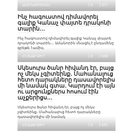
ԱՍՏՂԱԳՈՒՇԱԿ
0
571
Ինչ հագուստով դիմավորել
գալիք Կանաչ փայտե դրակոնի
տարին․․․
Ինչ հագուստով դիմավորել գալիք Կանաչ փայտե
դրակոնի տարին․․․ Ամանորին մնացել է ընդամենը
գրեթե 1ամիս,
ՀԵՏԱՔՐՔԻՐ
0
658
Սկեսուրս ծանր հիվանդ էր, բայց
ոչ մեկս չգիտեինք․ Մահանալուց
հետո դարակները դասավորելիս
մի նամակ գտա․ Կարդում էի այն
ու արցունքներս հոսում էին
աչքերիցս․․․
Սկեսուրս ծանր հիվանդ էր, բայց ոչ մեկս
չգիտեինք․ Մահանալուց հետո դարակները
դասավորելիս մի նամակ
ՀԵՏԱՔՐՔԻՐ
0
691