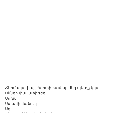
Ճերմակափայլ ժպիտի համար մեզ պետք կգա`
Սննդի փայլաթիթեղ
Սոդա
Ատամի մածուկ
Աղ