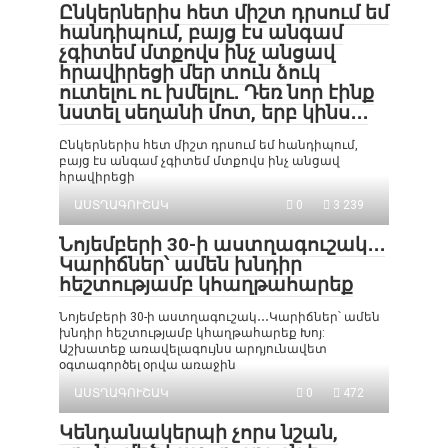
Ընկերներիս հետ միշտ դրսում եմ
հանդիպում, բայց էս անգամ
չգիտեմ մտքովս ինչ անցավ
հրավիրեցի մեր տուն ձուկ
ուտելու ու խմելու․ Դեռ նոր էինք
նստել սեղանի մոտ, երբ կինս․․․
Ընկերներիս հետ միշտ դրսում եմ հանդիպում,
բայց էս անգամ չգիտեմ մտքովս ինչ անցավ
հրավիրեցի
ԱՍՏՂԱԳՈՒՇԱԿ
0
3 239
Նոյեմբերի 30-ի աստղագուշակ․․․
Կարիճներ՝ ամեն խնդիր
հեշտությամբ կհաղթահարեք
Նոյեմբերի 30-ի աստղագուշակ․․․Կարիճներ՝ ամեն
խնդիր հեշտությամբ կհաղթահարեք Խոյ:
Աշխատեք առավելագույնս արդյունավետ
օգտագործել օրվա առաջին
ԱՍՏՂԱԳՈՒՇԱԿ
0
472
Կենդանակերպի չորս նշան,