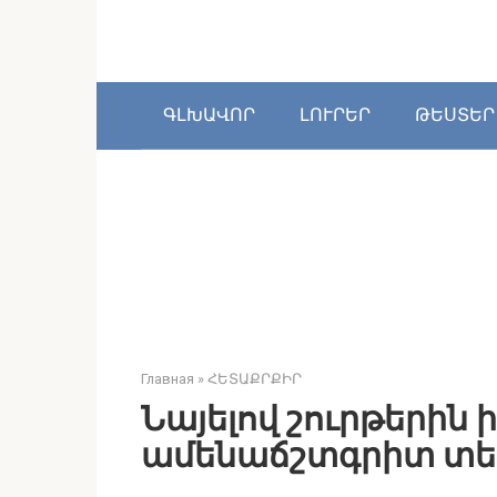
Перейти
к
контенту
ԳԼԽԱՎՈՐ
ԼՈՒՐԵՐ
ԹԵՍՏԵՐ
Главная
»
ՀԵՏԱՔՐՔԻՐ
Նայելով շուրթերին
ամենաճշտգրիտ տե