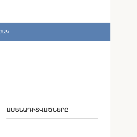
ԺԱԿ
ԱՄԵՆԱԴԻՏՎԱԾՆԵՐԸ