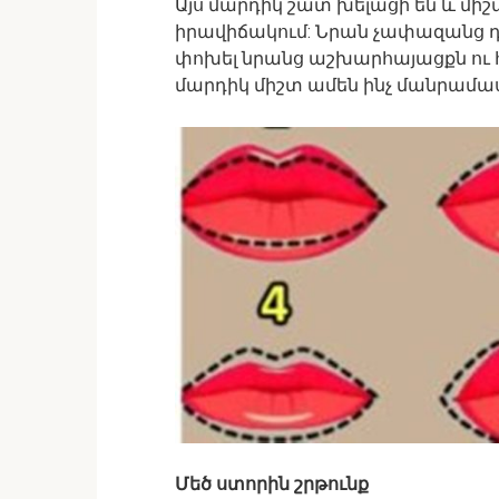
Այս մարդիկ շատ խելացի են և միշ
իրավիճակում: Նրան չափազանց դժ
փոխել նրանց աշխարհայացքն ու հ
մարդիկ միշտ ամեն ինչ մանրամաս
Մեծ ստորին շրթունք