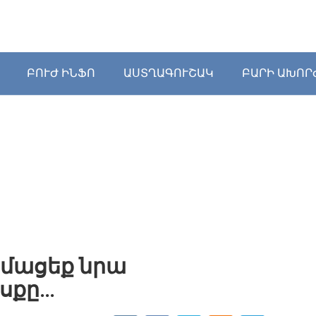
ԲՈՒԺ ԻՆՖՈ
ԱՍՏՂԱԳՈՒՇԱԿ
ԲԱՐԻ ԱԽՈՐ
 իմացեք նրա
սքը…