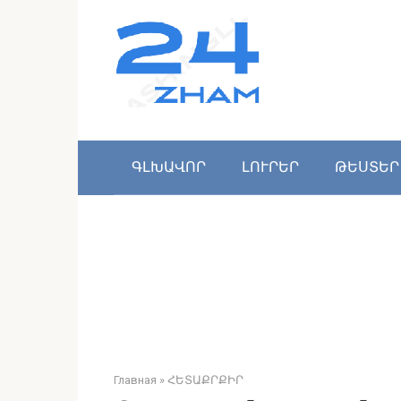
Перейти
к
контенту
ԳԼԽԱՎՈՐ
ԼՈՒՐԵՐ
ԹԵՍՏԵՐ
Главная
»
ՀԵՏԱՔՐՔԻՐ