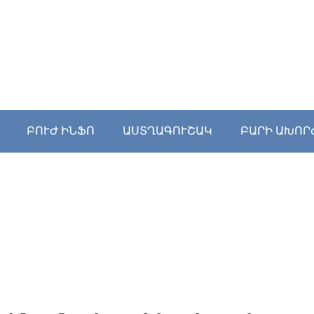
ԲՈՒԺ ԻՆՖՈ
ԱՍՏՂԱԳՈՒՇԱԿ
ԲԱՐԻ ԱԽՈՐ