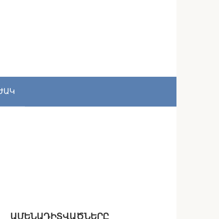
ԺԱԿ
ԱՄԵՆԱԴԻՏՎԱԾՆԵՐԸ