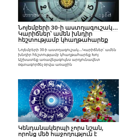
ԱՍՏՂԱԳՈՒՇԱԿ
0
3 243
Նոյեմբերի 30-ի աստղագուշակ․․․
Կարիճներ՝ ամեն խնդիր
հեշտությամբ կհաղթահարեք
Նոյեմբերի 30-ի աստղագուշակ․․․Կարիճներ՝ ամեն
խնդիր հեշտությամբ կհաղթահարեք Խոյ:
Աշխատեք առավելագույնս արդյունավետ
օգտագործել օրվա առաջին
ԱՍՏՂԱԳՈՒՇԱԿ
0
475
Կենդանակերպի չորս նշան,
որոնց մեծ հաջողություն է