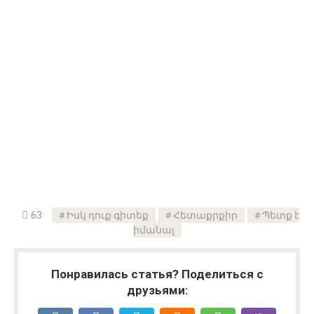
63
Իսկ դուք գիտեք
Հետաքրքիր
Պետք է
իմանալ
Понравилась статья? Поделиться с
друзьями: