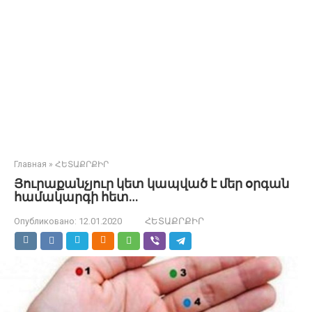
Главная
»
ՀԵՏԱՔՐՔԻՐ
Յուրաքանչյուր կետ կապված է մեր օրգան
համակարգի հետ…
Опубликовано:
12.01.2020
ՀԵՏԱՔՐՔԻՐ