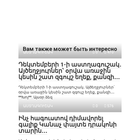
Вам также может быть интересно
ԱՍՏՂԱԳՈՒՇԱԿ
0
470
Դեկտեմբերի 1-ի աստղագուշակ․
Այծեղջյուրներ՝ օրվա առաջին
կեսին շատ զգույշ եղեք, քանզի․․․
Դեկտեմբերի 1-ի աստղագուշակ․ Այծեղջյուրներ՝
օրվա առաջին կեսին շատ զգույշ եղեք, քանզի․․․
**Խոյ**. Այսօր ձեզ
ԱՍՏՂԱԳՈՒՇԱԿ
0
576
Ինչ հագուստով դիմավորել
գալիք Կանաչ փայտե դրակոնի
տարին․․․