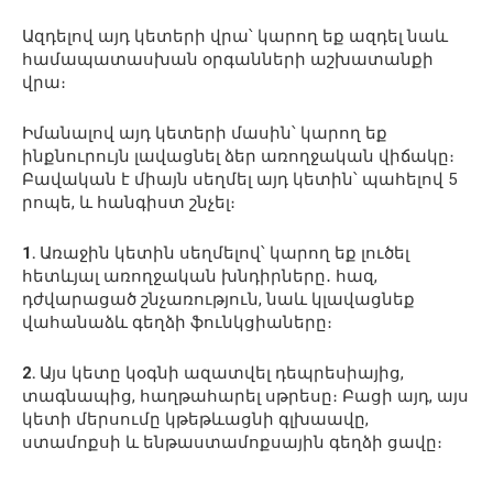
Ազդելով այդ կետերի վրա՝ կարող եք ազդել նաև
համապատասխան օրգանների աշխատանքի
վրա։
Իմանալով այդ կետերի մասին՝ կարող եք
ինքնուրույն լավացնել ձեր առողջական վիճակը։
Բավական է միայն սեղմել այդ կետին՝ պահելով 5
րոպե, և հանգիստ շնչել։
1․
Առաջին կետին սեղմելով՝ կարող եք լուծել
հետևյալ առողջական խնդիրները․ հազ,
դժվարացած շնչառություն, նաև կլավացնեք
վահանաձև գեղձի ֆունկցիաները։
2․
Այս կետը կօգնի ազատվել դեպրեսիայից,
տագնապից, հաղթահարել սթրեսը։ Բացի այդ, այս
կետի մերսումը կթեթևացնի գլխաավը,
ստամոքսի և ենթաստամոքսային գեղձի ցավը։