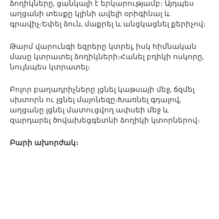
ձողիկները, ցանկալի է երկարությամբ։ Այդպես
աղցանի տեսքը կլինի ավելի օրիգինալ և
գրավիչ։Եփել ձուն, մաքրել և անցկացնել քերիչով։
Թարմ վարունգի եզրերը կտրել, իսկ հիմնական
մասը կտրատել ձողիկների։Հանել բդիկի ոսկորը,
նույնպես կտրատել։
Բոլոր բաղադրիչները լցնել կաթսայի մեջ, ճզմել
սխտորն ու լցնել մայոնեզը։Խառնել գդալով,
աղցանը լցնել մատուցվող ափսեի մեջ և
զարդարել ծովախեցգետնի ձողիկի կտորներով։
Բարի ախորժակ։