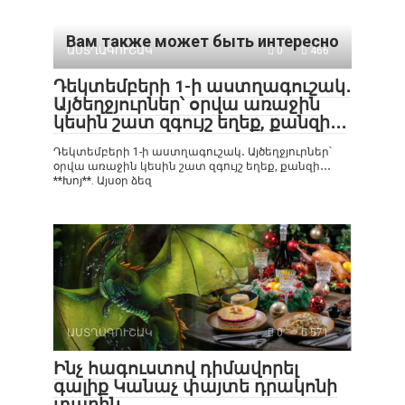
Вам также может быть интересно
ԱՍՏՂԱԳՈՒՇԱԿ
0
466
Դեկտեմբերի 1-ի աստղագուշակ․
Այծեղջյուրներ՝ օրվա առաջին
կեսին շատ զգույշ եղեք, քանզի․․․
Դեկտեմբերի 1-ի աստղագուշակ․ Այծեղջյուրներ՝
օրվա առաջին կեսին շատ զգույշ եղեք, քանզի․․․
**Խոյ**. Այսօր ձեզ
ԱՍՏՂԱԳՈՒՇԱԿ
0
571
Ինչ հագուստով դիմավորել
գալիք Կանաչ փայտե դրակոնի
տարին․․․