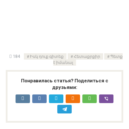
184
Իսկ դուք գիտեք
Հետաքրքիր
Պետք
է իմանալ
Понравилась статья? Поделиться с
друзьями: