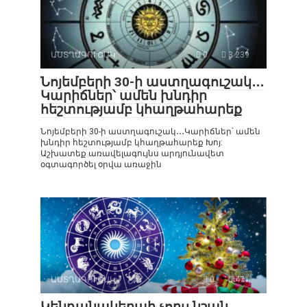
ԱՍՏՂԱԳՈՒՇԱԿ
0
3 239
Նոյեմբերի 30-ի աստղագուշակ․․․
Կարիճներ՝ ամեն խնդիր
հեշտությամբ կհաղթահարեք
Նոյեմբերի 30-ի աստղագուշակ․․․Կարիճներ՝ ամեն
խնդիր հեշտությամբ կհաղթահարեք Խոյ:
Աշխատեք առավելագույնս արդյունավետ
օգտագործել օրվա առաջին
ԱՍՏՂԱԳՈՒՇԱԿ
0
471
Կենդանակերպի չորս նշան,