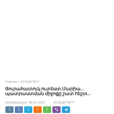
Главная
»
ՀԵՏԱՔՐՔԻՐ
Յուրահատուկ ուտեստ.Մարիա…
պատրաստման միջոցը շատ հեշտ…
Опубликовано:
09.01.2020
ՀԵՏԱՔՐՔԻՐ