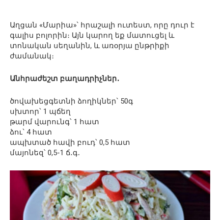
Աղցան «Մարիա»՝ հրաշալի ուտեստ, որը դուր է
գալիս բոլորին։ Այն կարող եք մատուցել և
տոնական սեղանին, և առօրյա ընթրիքի
ժամանակ։
Անհրաժեշտ բաղադրիչներ․
ծովախեցգետնի ձողիկներ՝ 50գ
սխտոր՝ 1 պճեղ
թարմ վարունգ՝ 1 հատ
ձու՝ 4 հատ
ապխտած հավի բուդ՝ 0,5 հատ
մայոնեզ՝ 0,5-1 ճ․գ․