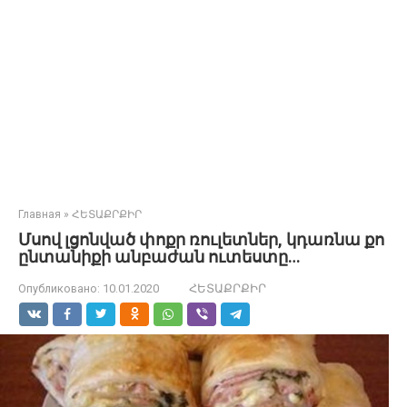
Главная
»
ՀԵՏԱՔՐՔԻՐ
Մսով լցոնված փոքր ռուլետներ, կդառնա քո
ընտանիքի անբաժան ուտեստը…
Опубликовано:
10.01.2020
ՀԵՏԱՔՐՔԻՐ