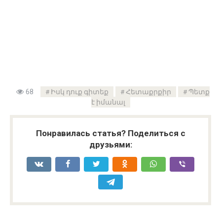
68
Իսկ դուք գիտեք
Հետաքրքիր
Պետք
է իմանալ
Понравилась статья? Поделиться с
друзьями: