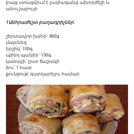
բայց ստացվում է չափազանց ախորժելի և
անուշաբույր:
1Անհրաժեշտ բաղադրիչներ.
շերտավոր խմոր՝ 400գ
մայոնեզ
երշիկ՝ 100գ
պինդ պանիր՝ 130գ
կանաչի՝ ըստ ճաշակի
ձու՝ 1 հատ
քունջութ՝ զարդարելու համար