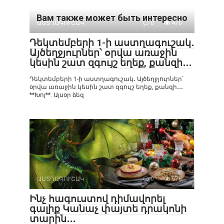
Вам также может быть интересно
ԱՍՏՂԱԳՈՒՇԱԿ
0
470
Դեկտեմբերի 1-ի աստղագուշակ․
Այծեղջյուրներ՝ օրվա առաջին
կեսին շատ զգույշ եղեք, քանզի․․․
Դեկտեմբերի 1-ի աստղագուշակ․ Այծեղջյուրներ՝
օրվա առաջին կեսին շատ զգույշ եղեք, քանզի․․․
**Խոյ**. Այսօր ձեզ
ԱՍՏՂԱԳՈՒՇԱԿ
0
576
Ինչ հագուստով դիմավորել
գալիք Կանաչ փայտե դրակոնի
տարին․․․