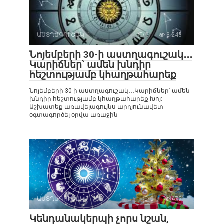
ԱՍՏՂԱԳՈՒՇԱԿ
0
3 243
Նոյեմբերի 30-ի աստղագուշակ․․․
Կարիճներ՝ ամեն խնդիր
հեշտությամբ կհաղթահարեք
Նոյեմբերի 30-ի աստղագուշակ․․․Կարիճներ՝ ամեն
խնդիր հեշտությամբ կհաղթահարեք Խոյ:
Աշխատեք առավելագույնս արդյունավետ
օգտագործել օրվա առաջին
ԱՍՏՂԱԳՈՒՇԱԿ
0
475
Կենդանակերպի չորս նշան,