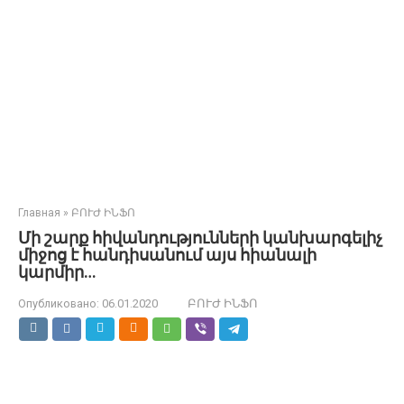
Главная
»
ԲՈՒԺ ԻՆՖՈ
Մի շարք հիվանդությունների կանխարգելիչ
միջոց է հանդիսանում այս հիանալի
կարմիր…
Опубликовано:
06.01.2020
ԲՈՒԺ ԻՆՖՈ