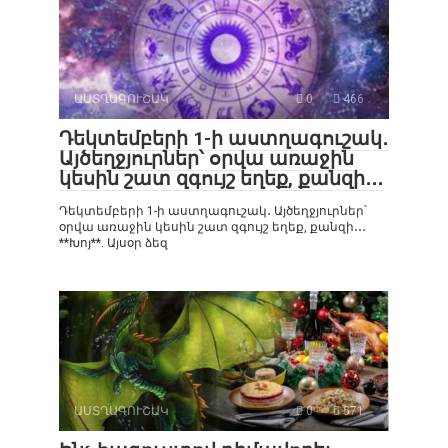
ԱՍՏՂԱԳՈՒՇԱԿ
0
466
Դեկտեմբերի 1-ի աստղագուշակ․
Այծեղջյուրներ՝ օրվա առաջին
կեսին շատ զգույշ եղեք, քանզի․․․
Դեկտեմբերի 1-ի աստղագուշակ․ Այծեղջյուրներ՝
օրվա առաջին կեսին շատ զգույշ եղեք, քանզի․․․
**Խոյ**. Այսօր ձեզ
ԱՍՏՂԱԳՈՒՇԱԿ
0
571