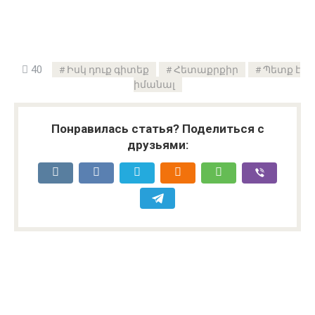
40
Իսկ դուք գիտեք
Հետաքրքիր
Պետք է
իմանալ
Понравилась статья? Поделиться с
друзьями: