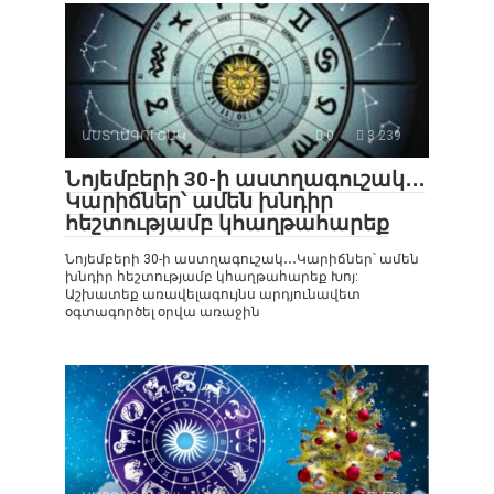
ԱՍՏՂԱԳՈՒՇԱԿ
0
3 239
Նոյեմբերի 30-ի աստղագուշակ․․․
Կարիճներ՝ ամեն խնդիր
հեշտությամբ կհաղթահարեք
Նոյեմբերի 30-ի աստղագուշակ․․․Կարիճներ՝ ամեն
խնդիր հեշտությամբ կհաղթահարեք Խոյ:
Աշխատեք առավելագույնս արդյունավետ
օգտագործել օրվա առաջին