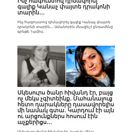
Ինչ հագուստով դիմավորել
գալիք Կանաչ փայտե դրակոնի
տարին․․․
Ինչ հագուստով դիմավորել գալիք Կանաչ փայտե
դրակոնի տարին․․․ Ամանորին մնացել է ընդամենը
գրեթե 1ամիս,
ՀԵՏԱՔՐՔԻՐ
0
658
Սկեսուրս ծանր հիվանդ էր, բայց
ոչ մեկս չգիտեինք․ Մահանալուց
հետո դարակները դասավորելիս
մի նամակ գտա․ Կարդում էի այն
ու արցունքներս հոսում էին
աչքերիցս․․․
Սկեսուրս ծանր հիվանդ էր, բայց ոչ մեկս