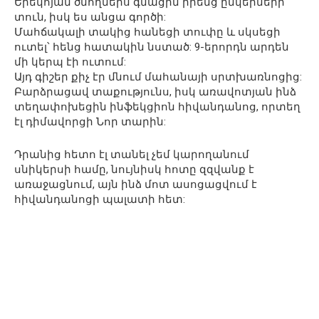
Երեկոյան ծնողներս գնացին իրենց ընկերների
տուն, իսկ ես անցա գործի:
Մահճակալի տակից հանեցի տուփը և սկսեցի
ուտել՝ հենց հատակին նստած: 9-երորդն արդեն
մի կերպ էի ուտում:
Այդ գիշեր քիչ էր մնում մահանայի սրտխառնոցից:
Բարձրացավ տաքությունս, իսկ առավոտյան ինձ
տեղափոխեցին ինֆեկցիոն հիվանդանոց, որտեղ
էլ դիմավորցի Նոր տարին:
Դրանից հետո էլ տանել չեմ կարողանում
սնիկերսի համը, նույնիսկ հոտը զզվանք է
առաջացնում, այն ինձ մոտ ասոցացվում է
հիվանդանոցի պալատի հետ: