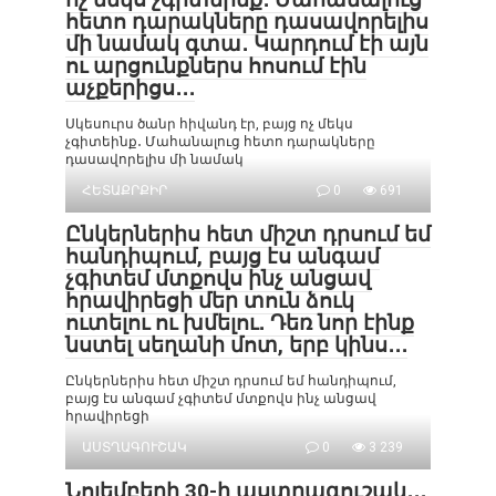
հետո դարակները դասավորելիս
մի նամակ գտա․ Կարդում էի այն
ու արցունքներս հոսում էին
աչքերիցս․․․
Սկեսուրս ծանր հիվանդ էր, բայց ոչ մեկս
չգիտեինք․ Մահանալուց հետո դարակները
դասավորելիս մի նամակ
ՀԵՏԱՔՐՔԻՐ
0
691
Ընկերներիս հետ միշտ դրսում եմ
հանդիպում, բայց էս անգամ
չգիտեմ մտքովս ինչ անցավ
հրավիրեցի մեր տուն ձուկ
ուտելու ու խմելու․ Դեռ նոր էինք
նստել սեղանի մոտ, երբ կինս․․․
Ընկերներիս հետ միշտ դրսում եմ հանդիպում,
բայց էս անգամ չգիտեմ մտքովս ինչ անցավ
հրավիրեցի
ԱՍՏՂԱԳՈՒՇԱԿ
0
3 239
Նոյեմբերի 30-ի աստղագուշակ․․․