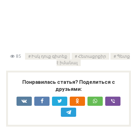
85
Իսկ դուք գիտեք
Հետաքրքիր
Պետք
է իմանալ
Понравилась статья? Поделиться с
друзьями: