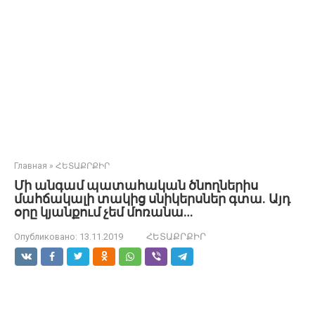
Главная
»
ՀԵՏԱՔՐՔԻՐ
Մի անգամ պատահական ծնողներիս
մահճակալի տակից սնիկերսներ գտա. Այդ
օրը կյանքում չեմ մոռանա…
Опубликовано:
13.11.2019
ՀԵՏԱՔՐՔԻՐ