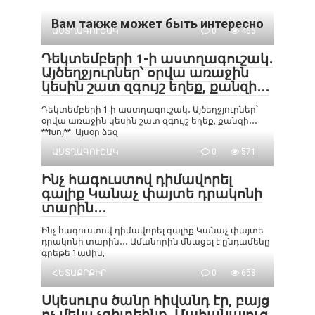
Вам также может быть интересно
ԱՍՏՂԱԳՈՒՇԱԿ
0
466
Դեկտեմբերի 1-ի աստղագուշակ․
Այծեղջյուրներ՝ օրվա առաջին
կեսին շատ զգույշ եղեք, քանզի․․․
Դեկտեմբերի 1-ի աստղագուշակ․ Այծեղջյուրներ՝
օրվա առաջին կեսին շատ զգույշ եղեք, քանզի․․․
**Խոյ**. Այսօր ձեզ
ԱՍՏՂԱԳՈՒՇԱԿ
0
571
Ինչ հագուստով դիմավորել
գալիք Կանաչ փայտե դրակոնի
տարին․․․
Ինչ հագուստով դիմավորել գալիք Կանաչ փայտե
դրակոնի տարին․․․ Ամանորին մնացել է ընդամենը
գրեթե 1ամիս,
ՀԵՏԱՔՐՔԻՐ
0
658
Սկեսուրս ծանր հիվանդ էր, բայց
ոչ մեկս չգիտեինք․ Մահանալուց