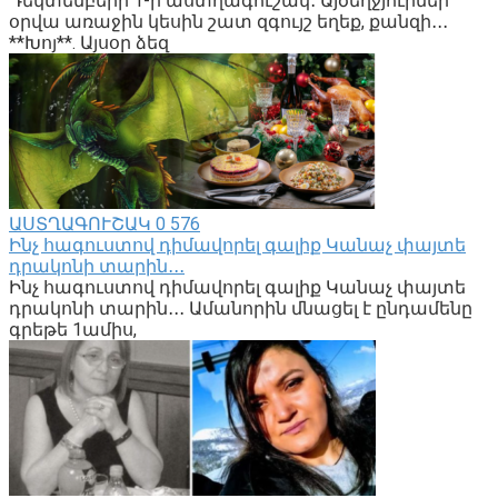
Դեկտեմբերի 1-ի աստղագուշակ․ Այծեղջյուրներ՝
օրվա առաջին կեսին շատ զգույշ եղեք, քանզի․․․
**Խոյ**. Այսօր ձեզ
ԱՍՏՂԱԳՈՒՇԱԿ
0
576
Ինչ հագուստով դիմավորել գալիք Կանաչ փայտե
դրակոնի տարին․․․
Ինչ հագուստով դիմավորել գալիք Կանաչ փայտե
դրակոնի տարին․․․ Ամանորին մնացել է ընդամենը
գրեթե 1ամիս,