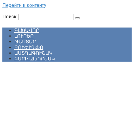
Перейти к контенту
Поиск:
ԳԼԽԱՎՈՐ
ԼՈՒՐԵՐ
ԹԵՍՏԵՐ
ԲՈՒԺ ԻՆՖՈ
ԱՍՏՂԱԳՈՒՇԱԿ
ԲԱՐԻ ԱԽՈՐԺԱԿ