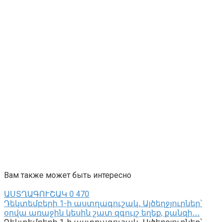
Вам также может быть интересно
ԱՍՏՂԱԳՈՒՇԱԿ
0
470
Դեկտեմբերի 1-ի աստղագուշակ․ Այծեղջյուրներ՝
օրվա առաջին կեսին շատ զգույշ եղեք, քանզի․․․