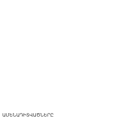
ԱՄԵՆԱԴԻՏՎԱԾՆԵՐԸ