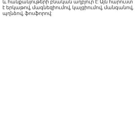
և հանքանյութերի բնական աղբյուր է: Այն հարուստ
է երկաթով, մագնեզիումով, կալցիումով, մանգանով,
պղնձով, ֆոսֆորով: