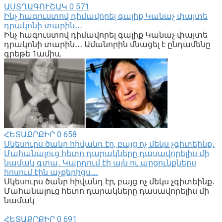
ԱՍՏՂԱԳՈՒՇԱԿ
0
571
Ինչ հագուստով դիմավորել գալիք Կանաչ փայտե
դրակոնի տարին․․․
Ինչ հագուստով դիմավորել գալիք Կանաչ փայտե
դրակոնի տարին․․․ Ամանորին մնացել է ընդամենը
գրեթե 1ամիս,
ՀԵՏԱՔՐՔԻՐ
0
658
Սկեսուրս ծանր հիվանդ էր, բայց ոչ մեկս չգիտեինք․
Մահանալուց հետո դարակները դասավորելիս մի
նամակ գտա․ Կարդում էի այն ու արցունքներս
հոսում էին աչքերիցս․․․
Սկեսուրս ծանր հիվանդ էր, բայց ոչ մեկս չգիտեինք․
Մահանալուց հետո դարակները դասավորելիս մի
նամակ
ՀԵՏԱՔՐՔԻՐ
0
691