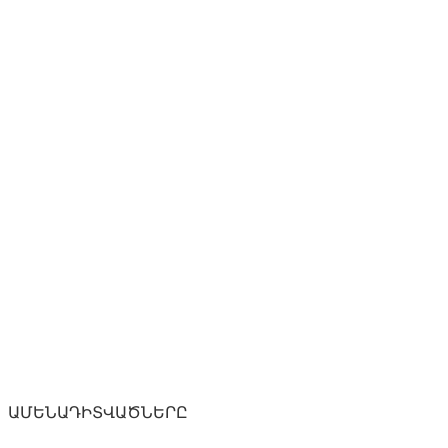
ԱՄԵՆԱԴԻՏՎԱԾՆԵՐԸ