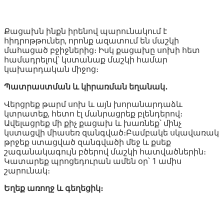
Քացախն ինքն իրենով պարունակում է
հիդրոթթուներ, որոնք ազատում են մաշկի
մահացած բջիջներից։ Իսկ քացախը սոխի հետ
համադրելով՝ կստանաք մաշկի համար
կախարդական միջոց։
Պատրաստման և կիրառման եղանակ․
Վերցրեք թարմ սոխ և այն խորանարդաձև
կտրատեք, հետո էլ մանրացրեք բլենդերով։
Ավելացրեք մի քիչ քացախ և խառնեք՝ մինչ
կստացվի միասեռ զանգված։Բամբակե սկավառակ
թրջեք ստացված զանգվածի մեջ և քսեք
շագանակագույն բծերով մաշկի հատվածներին։
Կատարեք պրոցեդուրան ամեն օր՝ 1 ամիս
շարունակ։
Եղեք առողջ և գեղեցիկ։