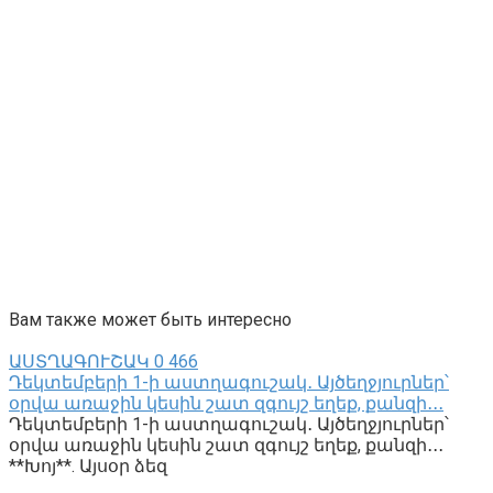
Вам также может быть интересно
ԱՍՏՂԱԳՈՒՇԱԿ
0
466
Դեկտեմբերի 1-ի աստղագուշակ․ Այծեղջյուրներ՝
օրվա առաջին կեսին շատ զգույշ եղեք, քանզի․․․
Դեկտեմբերի 1-ի աստղագուշակ․ Այծեղջյուրներ՝
օրվա առաջին կեսին շատ զգույշ եղեք, քանզի․․․
**Խոյ**. Այսօր ձեզ