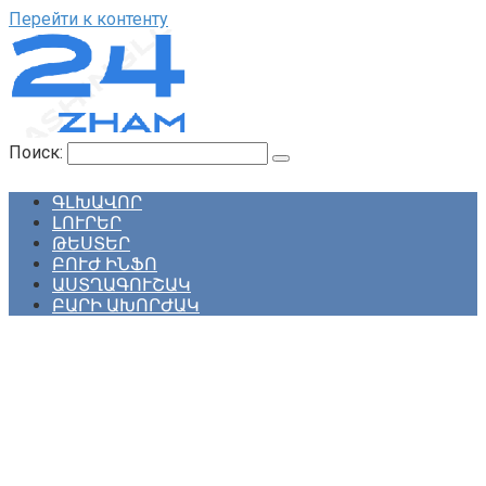
Перейти к контенту
Поиск:
ԳԼԽԱՎՈՐ
ԼՈՒՐԵՐ
ԹԵՍՏԵՐ
ԲՈՒԺ ԻՆՖՈ
ԱՍՏՂԱԳՈՒՇԱԿ
ԲԱՐԻ ԱԽՈՐԺԱԿ