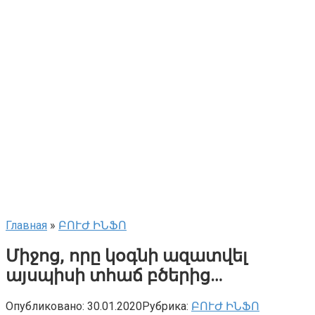
Главная
»
ԲՈՒԺ ԻՆՖՈ
Միջոց, որը կօգնի ազատվել
այսպիսի տհաճ բծերից…
Опубликовано:
30.01.2020
Рубрика:
ԲՈՒԺ ԻՆՖՈ