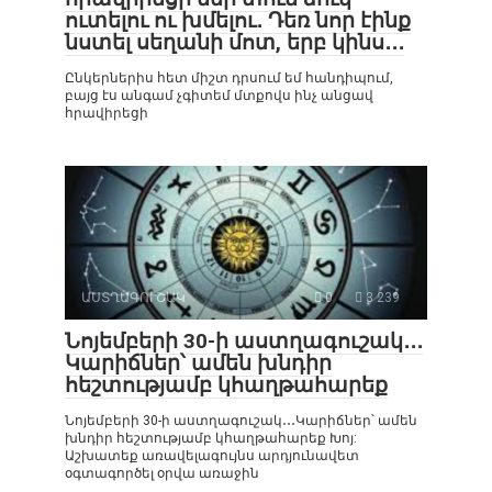
ուտելու ու խմելու․ Դեռ նոր էինք
նստել սեղանի մոտ, երբ կինս․․․
Ընկերներիս հետ միշտ դրսում եմ հանդիպում,
բայց էս անգամ չգիտեմ մտքովս ինչ անցավ
հրավիրեցի
ԱՍՏՂԱԳՈՒՇԱԿ
0
3 239
Նոյեմբերի 30-ի աստղագուշակ․․․
Կարիճներ՝ ամեն խնդիր
հեշտությամբ կհաղթահարեք
Նոյեմբերի 30-ի աստղագուշակ․․․Կարիճներ՝ ամեն
խնդիր հեշտությամբ կհաղթահարեք Խոյ:
Աշխատեք առավելագույնս արդյունավետ
օգտագործել օրվա առաջին