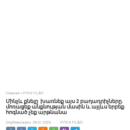
Главная
»
ԲՈՒԺ ԻՆՖՈ
Մինչև քնելը խառնեք այս 2 բաղադրիչները.
մոռացեք անքնության մասին և այլևս երբեք
հոգնած չեք արթնանա
Опубликовано:
09.01.2020
ԲՈՒԺ ԻՆՖՈ