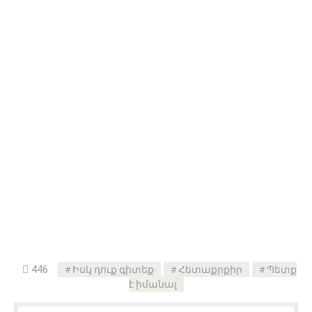
446
Իսկ դուք գիտեք
Հետաքրքիր
Պետք
է իմանալ