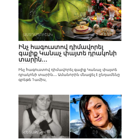
ԱՍՏՂԱԳՈՒՇԱԿ
0
571
Ինչ հագուստով դիմավորել
գալիք Կանաչ փայտե դրակոնի
տարին․․․
Ինչ հագուստով դիմավորել գալիք Կանաչ փայտե
դրակոնի տարին․․․ Ամանորին մնացել է ընդամենը
գրեթե 1ամիս,
ՀԵՏԱՔՐՔԻՐ
0
658