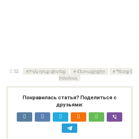
52
Իսկ դուք գիտեք
Հետաքրքիր
Պետք է
իմանալ
Понравилась статья? Поделиться с
друзьями: