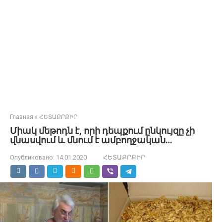
Главная
»
ՀԵՏԱՔՐՔԻՐ
Միակ մեթոդն է, որի դեպքում ընկույզը չի
վնասվում և մնում է ամբողջական…
Опубликовано:
14.01.2020
ՀԵՏԱՔՐՔԻՐ