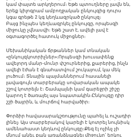
կամ փայտե արկղերում։ Եթե պտուղները լավն են,
երեք կիլոգրամ ամբողջական ընկույզից դուրս
կգա գրեթե 2 կգ կեղևազրկած ընկույզ։
Բայց ինչպես կեղևազրկել ընկույզը, որպեսզի
միջուկը չվնասվի։ Եթե շատ է, ավելի լավ է
օգտագործել հատուկ միջոցներ։
Մեխանիկական ճրթաններ կամ տնական
«ընկույզկոտրիչներ»։Որպեսզի խուսափենք
ավելորդ մանր-մունր փշուրներից, քարերից, ինչն
ավելի էժան է գնահատվում շուկայում, կա մեկ
լուծում։ Տնային պայմաններում հասանելի
լավագույն տարբերակը սովարական ապակե
շշով կոտրելն է։ Շամպայնի կամ գարեջրի շիշը
կարող է ծառայել այս նպատակին։Ընկույզը դիր
շշի ծայրին, և մուրճով հարվածիր։
Փորձիր հավասարակշռությունը պահել և ուշադիր
լինել։ Այս տարբերակով կարելի է կոտրել նույնիսկ
ամենահաստ կեղևով ընկույզը։Քեզ էլ ոչինչ չի
մնում անել, քան առանձնացնել միջուկը՝ երկու