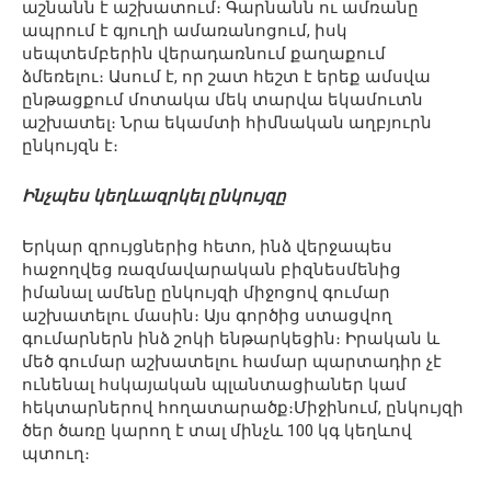
աշնանն է աշխատում։ Գարնանն ու ամռանը
ապրում է գյուղի ամառանոցում, իսկ
սեպտեմբերին վերադառնում քաղաքում
ձմեռելու։ Ասում է, որ շատ հեշտ է երեք ամսվա
ընթացքում մոտակա մեկ տարվա եկամուտն
աշխատել։ Նրա եկամտի հիմնական աղբյուրն
ընկույզն է։
Ինչպես կեղևազրկել ընկույզը
Երկար զրույցներից հետո, ինձ վերջապես
հաջողվեց ռազմավարական բիզնեսմենից
իմանալ ամենը ընկույզի միջոցով գումար
աշխատելու մասին։ Այս գործից ստացվող
գումարներն ինձ շոկի ենթարկեցին։ Իրական և
մեծ գումար աշխատելու համար պարտադիր չէ
ունենալ հսկայական պլանտացիաներ կամ
հեկտարներով հողատարածք։Միջինում, ընկույզի
ծեր ծառը կարող է տալ մինչև 100 կգ կեղևով
պտուղ։