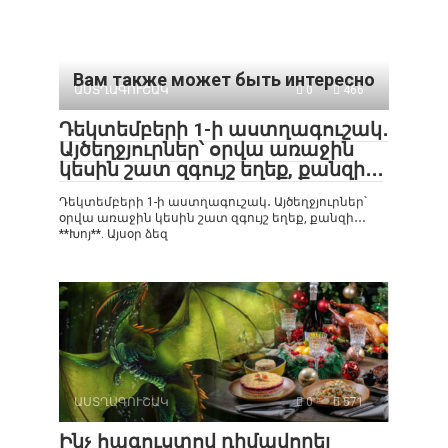
Вам также может быть интересно
ԱՍՏՂԱԳՈՒՇԱԿ
0
466
Դեկտեմբերի 1-ի աստղագուշակ․
Այծեղջյուրներ՝ օրվա առաջին
կեսին շատ զգույշ եղեք, քանզի․․․
Դեկտեմբերի 1-ի աստղագուշակ․ Այծեղջյուրներ՝
օրվա առաջին կեսին շատ զգույշ եղեք, քանզի․․․
**Խոյ**. Այսօր ձեզ
ԱՍՏՂԱԳՈՒՇԱԿ
0
571
Ինչ հագուստով դիմավորել