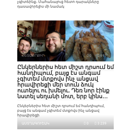
չգիտեինք․ Մահանալուց հետո դարակները
դասավորելիս մի նամակ
ՀԵՏԱՔՐՔԻՐ
0
691
Ընկերներիս հետ միշտ դրսում եմ
հանդիպում, բայց էս անգամ
չգիտեմ մտքովս ինչ անցավ
հրավիրեցի մեր տուն ձուկ
ուտելու ու խմելու․ Դեռ նոր էինք
նստել սեղանի մոտ, երբ կինս․․․
Ընկերներիս հետ միշտ դրսում եմ հանդիպում,
բայց էս անգամ չգիտեմ մտքովս ինչ անցավ
հրավիրեցի
ԱՍՏՂԱԳՈՒՇԱԿ
0
3 239