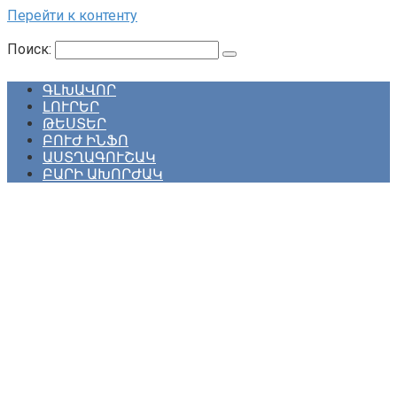
Перейти к контенту
Поиск:
ԳԼԽԱՎՈՐ
ԼՈՒՐԵՐ
ԹԵՍՏԵՐ
ԲՈՒԺ ԻՆՖՈ
ԱՍՏՂԱԳՈՒՇԱԿ
ԲԱՐԻ ԱԽՈՐԺԱԿ