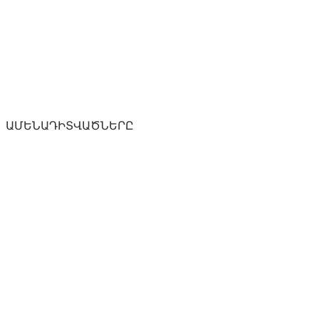
ԱՄԵՆԱԴԻՏՎԱԾՆԵՐԸ