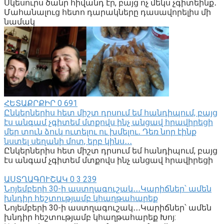
Սկեսուրս ծանր հիվանդ էր, բայց ոչ մեկս չգիտեինք․
Մահանալուց հետո դարակները դասավորելիս մի
նամակ
ՀԵՏԱՔՐՔԻՐ
0
691
Ընկերներիս հետ միշտ դրսում եմ հանդիպում, բայց
էս անգամ չգիտեմ մտքովս ինչ անցավ հրավիրեցի
մեր տուն ձուկ ուտելու ու խմելու․ Դեռ նոր էինք
նստել սեղանի մոտ, երբ կինս․․․
Ընկերներիս հետ միշտ դրսում եմ հանդիպում, բայց
էս անգամ չգիտեմ մտքովս ինչ անցավ հրավիրեցի
ԱՍՏՂԱԳՈՒՇԱԿ
0
3 239
Նոյեմբերի 30-ի աստղագուշակ․․․Կարիճներ՝ ամեն
խնդիր հեշտությամբ կհաղթահարեք
Նոյեմբերի 30-ի աստղագուշակ․․․Կարիճներ՝ ամեն
խնդիր հեշտությամբ կհաղթահարեք Խոյ: