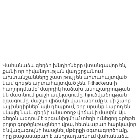
Վահանաձև գեղձի խնդիրները վտանգավոր են,
քանի որ հիվանդության վաղ շրջանում
ախտանշանները շատ թույլ են արտահայտված
կամ գրեթե արտահայտված չեն: Fithacker.ru-ի
հաղորդմամբ՝ մարդիկ հաճախ անուշադրության
են մատնում քաշի ավելացումը, հյուծվածության
զգացումը, մաշկի վիճակի վատացումը և մի շարք
այլ խնդիրներ՝ այն դեպքում, երբ սրանք կարող են
վկայել նաև գեղձի անառողջ վիճակի մասին: Այս
գեղձն ազդում է օրգանիզմում տեղի ունեցող գրեթե
բոլոր գործընթացների վրա, հետևաբար հարկավոր
է նվազագույնի հասցնել մթերքի օգտագործումը,
որը բացասաբար է անդրադառնում վահանաձև