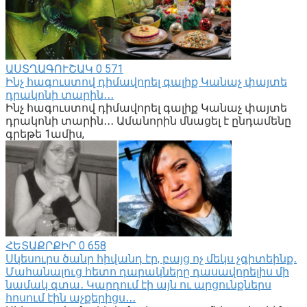
ԱՍՏՂԱԳՈՒՇԱԿ
0
571
Ինչ հագուստով դիմավորել գալիք Կանաչ փայտե
դրակոնի տարին․․․
Ինչ հագուստով դիմավորել գալիք Կանաչ փայտե
դրակոնի տարին․․․ Ամանորին մնացել է ընդամենը
գրեթե 1ամիս,
ՀԵՏԱՔՐՔԻՐ
0
658
Սկեսուրս ծանր հիվանդ էր, բայց ոչ մեկս չգիտեինք․
Մահանալուց հետո դարակները դասավորելիս մի
նամակ գտա․ Կարդում էի այն ու արցունքներս
հոսում էին աչքերիցս․․․