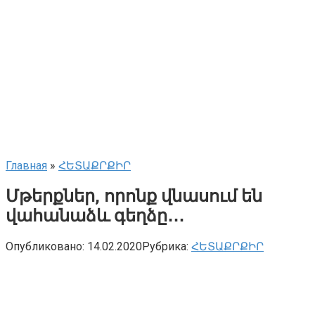
Главная
»
ՀԵՏԱՔՐՔԻՐ
Մթերքներ, որոնք վնասում են
վահանաձև գեղձը․․․
Опубликовано:
14.02.2020
Рубрика:
ՀԵՏԱՔՐՔԻՐ