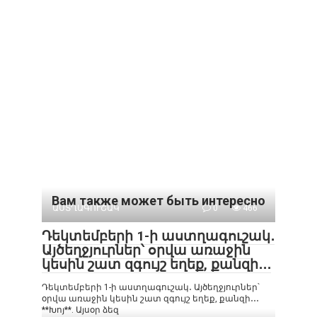
Вам также может быть интересно
ԱՍՏՂԱԳՈՒՇԱԿ
0
466
Դեկտեմբերի 1-ի աստղագուշակ․
Այծեղջյուրներ՝ օրվա առաջին
կեսին շատ զգույշ եղեք, քանզի․․․
Դեկտեմբերի 1-ի աստղագուշակ․ Այծեղջյուրներ՝
օրվա առաջին կեսին շատ զգույշ եղեք, քանզի․․․
**Խոյ**. Այսօր ձեզ