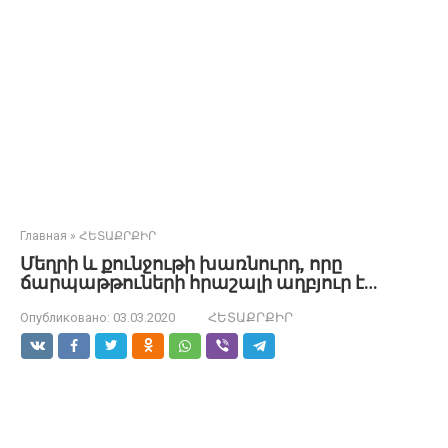
Главная
»
ՀԵՏԱՔՐՔԻՐ
Մեղրի և քունջութի խառնուրդ, որը
ճարպաթթուների հրաշալի աղբյուր է…
Опубликовано:
03.03.2020
ՀԵՏԱՔՐՔԻՐ