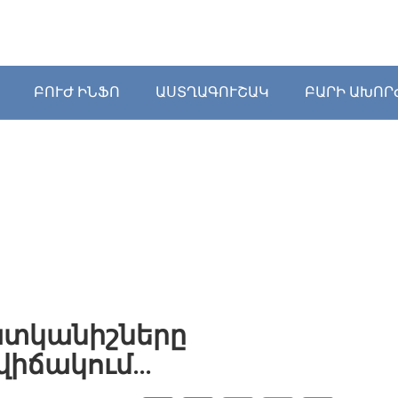
ԲՈՒԺ ԻՆՖՈ
ԱՍՏՂԱԳՈՒՇԱԿ
ԲԱՐԻ ԱԽՈՐ
ատկանիշները
վիճակում…