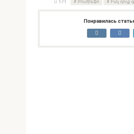
171
Բուժինֆո
Իսկ դուք 
Понравилась стать