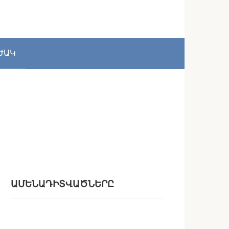
ԺԱԿ
ԱՄԵՆԱԴԻՏՎԱԾՆԵՐԸ