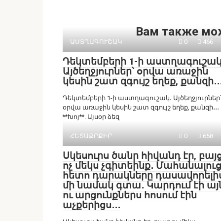
Вам также мо
ԱՍՏՂԱԳՈՒՇԱԿ
0
466
Դեկտեմբերի 1-ի աստղագուշակ
Այծեղջյուրներ՝ օրվա առաջին
կեսին շատ զգույշ եղեք, քանզի․․
Դեկտեմբերի 1-ի աստղագուշակ․ Այծեղջյուրներ
օրվա առաջին կեսին շատ զգույշ եղեք, քանզի․․․
**Խոյ**. Այսօր ձեզ
ՀԵՏԱՔՐՔԻՐ
0
658
Սկեսուրս ծանր հիվանդ էր, բայ
ոչ մեկս չգիտեինք․ Մահանալու
հետո դարակները դասավորելի
մի նամակ գտա․ Կարդում էի այ
ու արցունքներս հոսում էին
աչքերիցս․․․