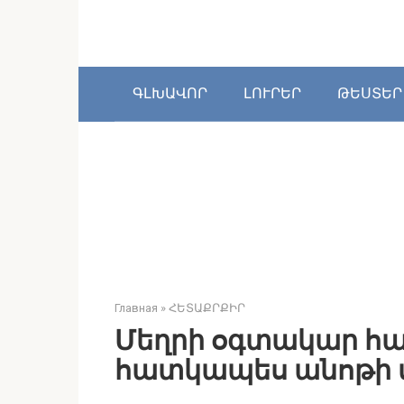
Перейти
к
контенту
ԳԼԽԱՎՈՐ
ԼՈՒՐԵՐ
ԹԵՍՏԵՐ
Главная
»
ՀԵՏԱՔՐՔԻՐ
Մեղրի օգտակար հ
հատկապես անոթի 