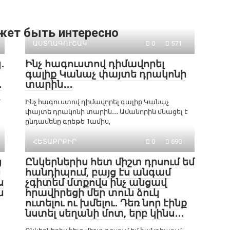
жет быть интересно
ԱՍՏՂԱԳՈՒՇԱԿ
0
571
․
Ինչ հագուստով դիմավորել
գալիք Կանաչ փայտե դրակոնի
․
տարին․․․
՝
Ինչ հագուստով դիմավորել գալիք Կանաչ
փայտե դրակոնի տարին․․․ Ամանորին մնացել է
ընդամենը գրեթե 1ամիս,
ՀԵՏԱՔՐՔԻՐ
0
690
ց
Ընկերներիս հետ միշտ դրսում եմ
ց
հանդիպում, բայց էս անգամ
ս
չգիտեմ մտքովս ինչ անցավ
ն
հրավիրեցի մեր տուն ձուկ
ուտելու ու խմելու․ Դեռ նոր էինք
նստել սեղանի մոտ, երբ կինս․․․