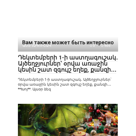
Вам также может быть интересно
ԱՍՏՂԱԳՈՒՇԱԿ
0
466
Դեկտեմբերի 1-ի աստղագուշակ․
Այծեղջյուրներ՝ օրվա առաջին
կեսին շատ զգույշ եղեք, քանզի․․․
Դեկտեմբերի 1-ի աստղագուշակ․ Այծեղջյուրներ՝
օրվա առաջին կեսին շատ զգույշ եղեք, քանզի․․․
**Խոյ**. Այսօր ձեզ