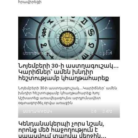
հրավիրեցի
ԱՍՏՂԱԳՈՒՇԱԿ
0
3 239
Նոյեմբերի 30-ի աստղագուշակ․․․
Կարիճներ՝ ամեն խնդիր
հեշտությամբ կհաղթահարեք
Նոյեմբերի 30-ի աստղագուշակ․․․Կարիճներ՝ ամեն
խնդիր հեշտությամբ կհաղթահարեք Խոյ:
Աշխատեք առավելագույնս արդյունավետ
օգտագործել օրվա առաջին
ԱՍՏՂԱԳՈՒՇԱԿ
0
472
Կենդանակերպի չորս նշան,
որոնց մեծ հաջողություն է
սպասվում տարվա վերջին․․․