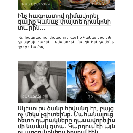
ԱՍՏՂԱԳՈՒՇԱԿ
0
571
Ինչ հագուստով դիմավորել
գալիք Կանաչ փայտե դրակոնի
տարին․․․
Ինչ հագուստով դիմավորել գալիք Կանաչ փայտե
դրակոնի տարին․․․ Ամանորին մնացել է ընդամենը
գրեթե 1ամիս,
ՀԵՏԱՔՐՔԻՐ
0
659
Սկեսուրս ծանր հիվանդ էր, բայց
ոչ մեկս չգիտեինք․ Մահանալուց
հետո դարակները դասավորելիս
մի նամակ գտա․ Կարդում էի այն
ու արցունքներս հոսում էին