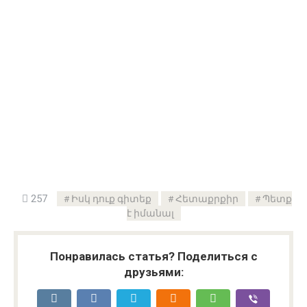
257
Իսկ դուք գիտեք
Հետաքրքիր
Պետք
է իմանալ
Понравилась статья? Поделиться с
друзьями: