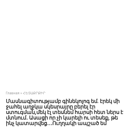
Главная
»
ՀԵՏԱՔՐՔԻՐ
Մասնագիտությամբ գինեկոլոգ եմ. էրեկ մի
ջահել աղջկա սկեսրայրը բերել էր
ստուգման,մեկ էլ տեսնեմ հարսի հետ ներս է
մտնում․ Ասացի որ չի կարելի ու տեսեք, թե
ինչ կատարվեց․․․Ուղղակի ապշած եմ