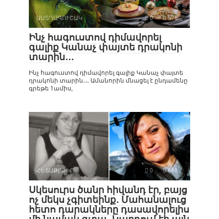
ԱՍՏՂԱԳՈՒՇԱԿ
0
576
Ինչ հագուստով դիմավորել
գալիք Կանաչ փայտե դրակոնի
տարին․․․
Ինչ հագուստով դիմավորել գալիք Կանաչ փայտե
դրակոնի տարին․․․ Ամանորին մնացել է ընդամենը
գրեթե 1ամիս,
ՀԵՏԱՔՐՔԻՐ
0
662
Սկեսուրս ծանր հիվանդ էր, բայց
ոչ մեկս չգիտեինք․ Մահանալուց
հետո դարակները դասավորելիս