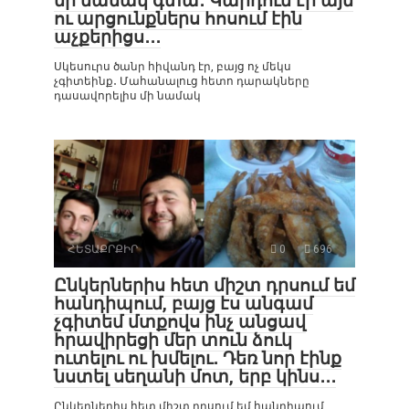
մի նամակ գտա․ Կարդում էի այն
ու արցունքներս հոսում էին
աչքերիցս․․․
Սկեսուրս ծանր հիվանդ էր, բայց ոչ մեկս
չգիտեինք․ Մահանալուց հետո դարակները
դասավորելիս մի նամակ
ՀԵՏԱՔՐՔԻՐ
0
696
Ընկերներիս հետ միշտ դրսում եմ
հանդիպում, բայց էս անգամ
չգիտեմ մտքովս ինչ անցավ
հրավիրեցի մեր տուն ձուկ
ուտելու ու խմելու․ Դեռ նոր էինք
նստել սեղանի մոտ, երբ կինս․․․
Ընկերներիս հետ միշտ դրսում եմ հանդիպում,