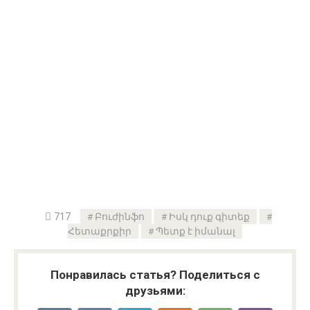
717
Բուժինֆո
Իսկ դուք գիտեք
Հետաքրքիր
Պետք է իմանալ
Понравилась статья? Поделиться с
друзьями: