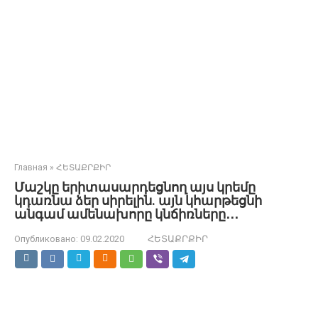
Главная
»
ՀԵՏԱՔՐՔԻՐ
Մաշկը երիտասարդեցնող այս կրեմը
կդառնա ձեր սիրելին. այն կհարթեցնի
անգամ ամենախորը կնճիռները․․․
Опубликовано:
09.02.2020
ՀԵՏԱՔՐՔԻՐ