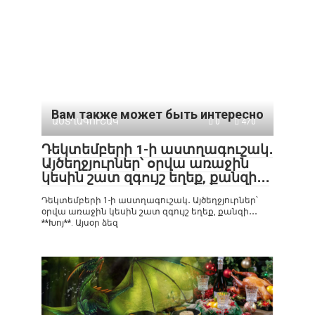
Вам также может быть интересно
ԱՍՏՂԱԳՈՒՇԱԿ
0
470
Դեկտեմբերի 1-ի աստղագուշակ․
Այծեղջյուրներ՝ օրվա առաջին
կեսին շատ զգույշ եղեք, քանզի․․․
Դեկտեմբերի 1-ի աստղագուշակ․ Այծեղջյուրներ՝
օրվա առաջին կեսին շատ զգույշ եղեք, քանզի․․․
**Խոյ**. Այսօր ձեզ