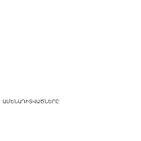
ԱՄԵՆԱԴԻՏՎԱԾՆԵՐԸ