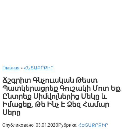
Главная
»
ՀԵՏԱՔՐՔԻՐ
Ճշգրիտ Գնչուական Թեստ.
Պատկերացրեք Գուշակի Մոտ Եք.
Ընտրեք Սիմվոլներից Մեկը և
Իմացեք, Թե Ինչ Է Ձեզ Համար
Սերը
Опубликовано:
03.01.2020
Рубрика:
ՀԵՏԱՔՐՔԻՐ