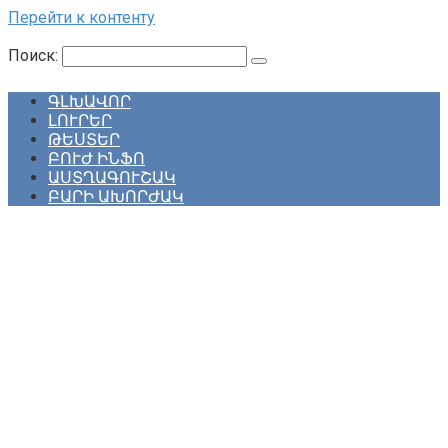
Перейти к контенту
Поиск:
ԳԼԽԱՎՈՐ
ԼՈՒՐԵՐ
ԹԵՍՏԵՐ
ԲՈՒԺ ԻՆՖՈ
ԱՍՏՂԱԳՈՒՇԱԿ
ԲԱՐԻ ԱԽՈՐԺԱԿ