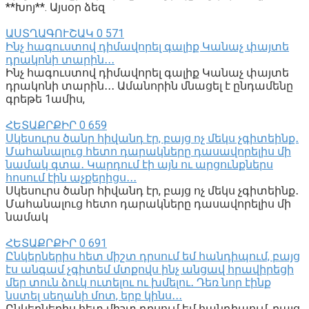
**Խոյ**. Այսօր ձեզ
ԱՍՏՂԱԳՈՒՇԱԿ
0
571
Ինչ հագուստով դիմավորել գալիք Կանաչ փայտե
դրակոնի տարին․․․
Ինչ հագուստով դիմավորել գալիք Կանաչ փայտե
դրակոնի տարին․․․ Ամանորին մնացել է ընդամենը
գրեթե 1ամիս,
ՀԵՏԱՔՐՔԻՐ
0
659
Սկեսուրս ծանր հիվանդ էր, բայց ոչ մեկս չգիտեինք․
Մահանալուց հետո դարակները դասավորելիս մի
նամակ գտա․ Կարդում էի այն ու արցունքներս
հոսում էին աչքերիցս․․․
Սկեսուրս ծանր հիվանդ էր, բայց ոչ մեկս չգիտեինք․
Մահանալուց հետո դարակները դասավորելիս մի
նամակ
ՀԵՏԱՔՐՔԻՐ
0
691
Ընկերներիս հետ միշտ դրսում եմ հանդիպում, բայց
էս անգամ չգիտեմ մտքովս ինչ անցավ հրավիրեցի
մեր տուն ձուկ ուտելու ու խմելու․ Դեռ նոր էինք
նստել սեղանի մոտ, երբ կինս․․․
Ընկերներիս հետ միշտ դրսում եմ հանդիպում, բայց