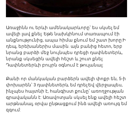
Առաջինն ու երևի ամենակարևորը՝ ես սկսել եմ
ավելի լավ քնել: Եթե նախկինում տառապում էի
անքնությունից, ապա հիմա քնում եմ շատ խորը:Ի
դեպ, երեխաներիս մասին. այն բանից հետո, երբ
նրանց բարձի մեջ նույնպես դրեցի դափնետերև,
նրանք սկսեցին ավելի հեշտ և շուտ քնել:
Դափնետերևի բույրն օգնում է թուլանալ:
Քանի որ մանկական բարձերն ավելի փոքր են, 5-ի
փոխարեն՝ 3 դափնետերև եմ դրել:Եվ վերջապես,
ինչպես հայտնի է, հանգիստ քունը՝ առողջության
գրավականն է: Առավոտյան սկսել ենք ավելի հեշտ
արթնանալ, օրվա ընթացքում ինձ ավելի առույգ եմ
զգում: