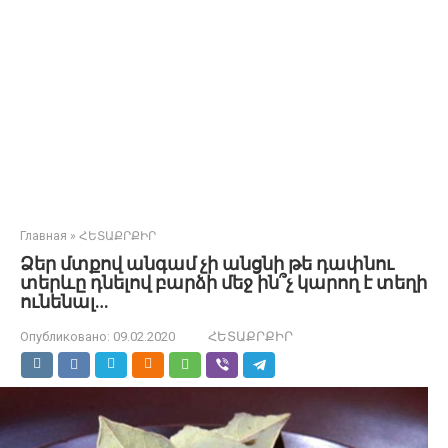
Главная
»
ՀԵՏԱՔՐՔԻՐ
Ձեր մտքով անգամ չի անցնի թե դափնու
տերևը դնելով բարձի մեջ ին՞չ կարող է տեղի
ունենալ…
Опубликовано:
09.02.2020
ՀԵՏԱՔՐՔԻՐ