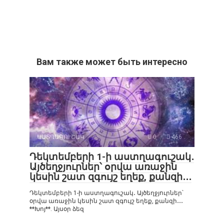
Вам также может быть интересно
ԱՍՏՂԱԳՈՒՇԱԿ
0
466
Դեկտեմբերի 1-ի աստղագուշակ․
Այծեղջյուրներ՝ օրվա առաջին
կեսին շատ զգույշ եղեք, քանզի․․․
Դեկտեմբերի 1-ի աստղագուշակ․ Այծեղջյուրներ՝
օրվա առաջին կեսին շատ զգույշ եղեք, քանզի․․․
**Խոյ**. Այսօր ձեզ