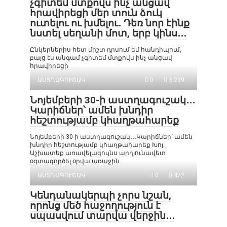
չգիտեմ մտքովս ինչ անցավ
հրավիրեցի մեր տուն ձուկ
ուտելու ու խմելու․ Դեռ նոր էինք
նստել սեղանի մոտ, երբ կինս․․․
Ընկերներիս հետ միշտ դրսում եմ հանդիպում,
բայց էս անգամ չգիտեմ մտքովս ինչ անցավ
հրավիրեցի
ԱՍՏՂԱԳՈՒՇԱԿ
0
3 239
Նոյեմբերի 30-ի աստղագուշակ․․․
Կարիճներ՝ ամեն խնդիր
հեշտությամբ կհաղթահարեք
Նոյեմբերի 30-ի աստղագուշակ․․․Կարիճներ՝ ամեն
խնդիր հեշտությամբ կհաղթահարեք Խոյ:
Աշխատեք առավելագույնս արդյունավետ
օգտագործել օրվա առաջին
ԱՍՏՂԱԳՈՒՇԱԿ
0
472
Կենդանակերպի չորս նշան,
որոնց մեծ հաջողություն է
սպասվում տարվա վերջին․․․