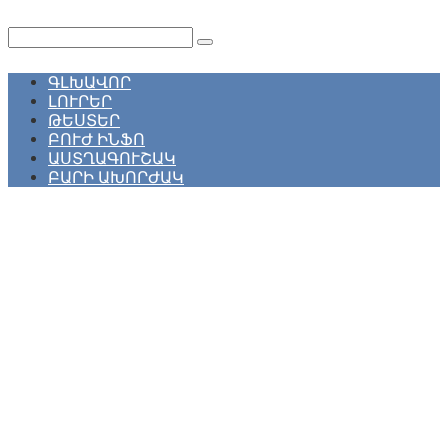
Перейти
к
Поиск:
контенту
ԳԼԽԱՎՈՐ
ԼՈՒՐԵՐ
ԹԵՍՏԵՐ
ԲՈՒԺ ԻՆՖՈ
ԱՍՏՂԱԳՈՒՇԱԿ
ԲԱՐԻ ԱԽՈՐԺԱԿ