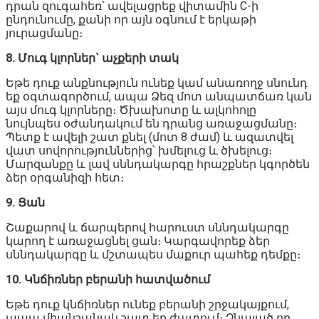
դրան զուգահեռ՝ ավելացրեք վիտամին C-ի
ընդունումը, քանի որ այն օգնում է երկաթի
յուրացմանը։
8. Մուգ կլորներ` աչքերի տակ
Եթե դուք անքնություն ունեք կամ անառողջ սնունդ
եք օգտագործում, ապա Ձեզ մոտ անպատճառ կան
այս մուգ կլորները։ Ծխախոտը և ալկոհոլը
նույնպես օժանդակում են դրանց առաջացմանը։
Պետք է ավելի շատ քնել (մոտ 8 ժամ) և ազատվել
վատ սովորություններից՝ խմելուց և ծխելուց։
Մարզանքը և լավ սննդակարգը հրաշքներ կգործեն
ձեր օրգանիզի հետ։
9. Ցան
Շաքարով և ճարպերով հարուստ սննդակարգը
կարող է առաջացնել ցան։ Կարգավորեք ձեր
սննդակարգը և մշտապես մաքուր պահեք դեմքը։
10. Կնճիռներ բերանի հատվածում
Եթե դուք կնճիռներ ունեք բերանի շրջակայքում,
ապա միանշանակ շատ եք ժպտում։ Չնայած որ