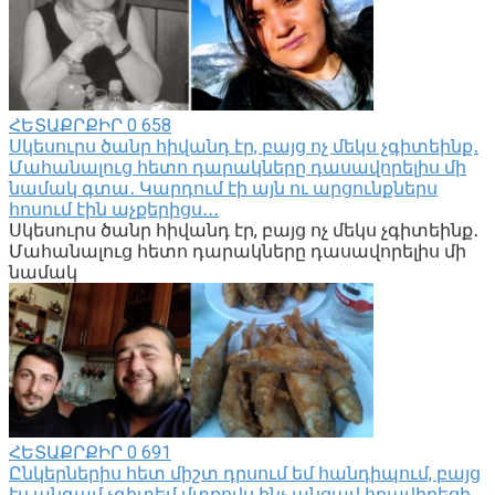
ՀԵՏԱՔՐՔԻՐ
0
658
Սկեսուրս ծանր հիվանդ էր, բայց ոչ մեկս չգիտեինք․
Մահանալուց հետո դարակները դասավորելիս մի
նամակ գտա․ Կարդում էի այն ու արցունքներս
հոսում էին աչքերիցս․․․
Սկեսուրս ծանր հիվանդ էր, բայց ոչ մեկս չգիտեինք․
Մահանալուց հետո դարակները դասավորելիս մի
նամակ
ՀԵՏԱՔՐՔԻՐ
0
691
Ընկերներիս հետ միշտ դրսում եմ հանդիպում, բայց
էս անգամ չգիտեմ մտքովս ինչ անցավ հրավիրեցի