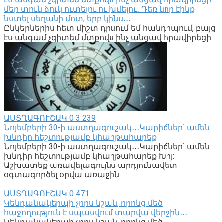
մեր տուն ձուկ ուտելու ու խմելու․ Դեռ նոր էինք
նստել սեղանի մոտ, երբ կինս․․․
Ընկերներիս հետ միշտ դրսում եմ հանդիպում, բայց
էս անգամ չգիտեմ մտքովս ինչ անցավ հրավիրեցի
ԱՍՏՂԱԳՈՒՇԱԿ
0
3 239
Նոյեմբերի 30-ի աստղագուշակ․․․Կարիճներ՝ ամեն
խնդիր հեշտությամբ կհաղթահարեք
Նոյեմբերի 30-ի աստղագուշակ․․․Կարիճներ՝ ամեն
խնդիր հեշտությամբ կհաղթահարեք Խոյ:
Աշխատեք առավելագույնս արդյունավետ
օգտագործել օրվա առաջին
ԱՍՏՂԱԳՈՒՇԱԿ
0
471
Կենդանակերպի չորս նշան, որոնց մեծ
հաջողություն է սպասվում տարվա վերջին․․․
Կենդանակերպի չորս նշան, որոնց մեծ