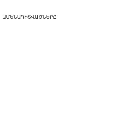
ԱՄԵՆԱԴԻՏՎԱԾՆԵՐԸ