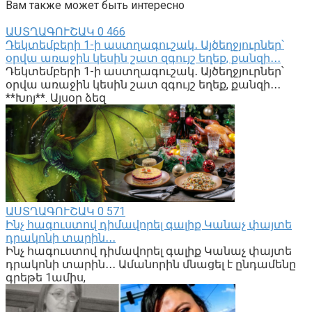
Вам также может быть интересно
ԱՍՏՂԱԳՈՒՇԱԿ
0
466
Դեկտեմբերի 1-ի աստղագուշակ․ Այծեղջյուրներ՝
օրվա առաջին կեսին շատ զգույշ եղեք, քանզի․․․
Դեկտեմբերի 1-ի աստղագուշակ․ Այծեղջյուրներ՝
օրվա առաջին կեսին շատ զգույշ եղեք, քանզի․․․
**Խոյ**. Այսօր ձեզ
ԱՍՏՂԱԳՈՒՇԱԿ
0
571
Ինչ հագուստով դիմավորել գալիք Կանաչ փայտե
դրակոնի տարին․․․
Ինչ հագուստով դիմավորել գալիք Կանաչ փայտե
դրակոնի տարին․․․ Ամանորին մնացել է ընդամենը
գրեթե 1ամիս,